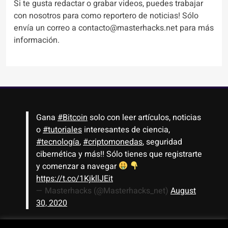
Si te gusta redactar o grabar videos, puedes trabajar
con nosotros para como reportero de noticias! Sólo
envía un correo a contacto@masterhacks.net para más
información.
Gana
#Bitcoin
solo con leer artículos, noticias
o
#tutoriales
interesantes de ciencia,
#tecnología
,
#criptomonedas
, seguridad
cibernética y más!! Sólo tienes que registrarte
y comenzar a navegar
https://t.co/1KjkllJEit
— Masterhacks (@Masterhacks_net)
August
30, 2020