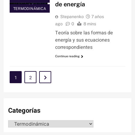
de energía
TERMODINÁMICA
Stepanenko
7 años
ago
0
8 mins
Teoría sobre las formas de
energía y sus ecuaciones
correspondientes
Continue reading
1
2
Categorías
Categorías