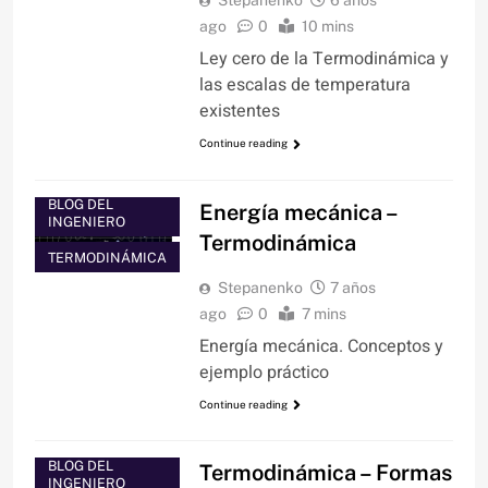
Stepanenko
6 años
ago
0
10 mins
Ley cero de la Termodinámica y
las escalas de temperatura
existentes
Continue reading
BLOG DEL
Energía mecánica –
INGENIERO
Termodinámica
TERMODINÁMICA
Stepanenko
7 años
ago
0
7 mins
Energía mecánica. Conceptos y
ejemplo práctico
Continue reading
BLOG DEL
Termodinámica – Formas
INGENIERO