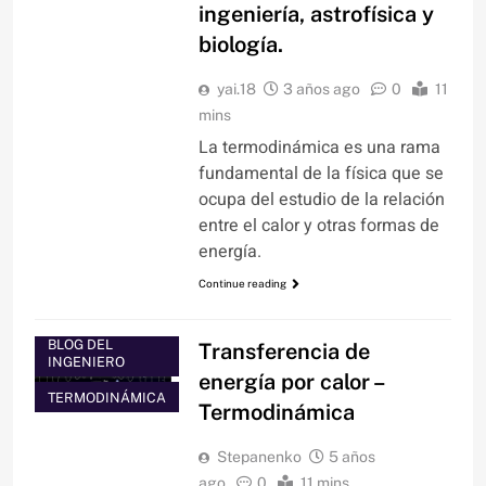
ingeniería, astrofísica y
biología.
yai.18
3 años ago
0
11
mins
La termodinámica es una rama
fundamental de la física que se
ocupa del estudio de la relación
entre el calor y otras formas de
energía.
Continue reading
BLOG DEL
Transferencia de
INGENIERO
energía por calor –
TERMODINÁMICA
Termodinámica
Stepanenko
5 años
ago
0
11 mins