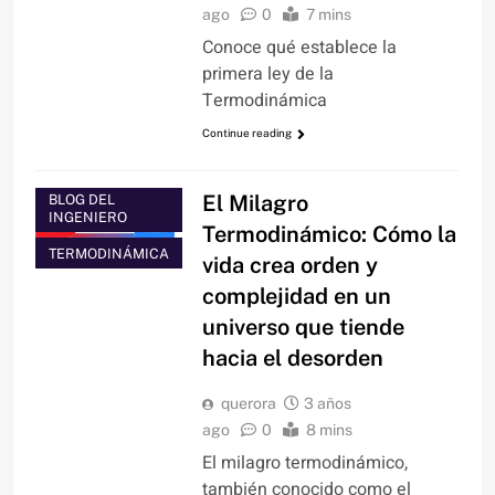
ago
0
7 mins
Conoce qué establece la
primera ley de la
Termodinámica
Continue reading
El Milagro
BLOG DEL
INGENIERO
Termodinámico: Cómo la
TERMODINÁMICA
vida crea orden y
complejidad en un
universo que tiende
hacia el desorden
querora
3 años
ago
0
8 mins
El milagro termodinámico,
también conocido como el