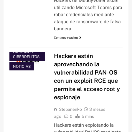
Hackers de MuddyWater están
utilizando Microsoft Teams para
robar credenciales mediante
ataque de ransomware de falsa
bandera
Continue reading
HACKING Y
Hackers están
CIBERDELITOS
aprovechando la
NOTICIAS
vulnerabilidad PAN-OS
con un exploit RCE que
permite el acceso root y
espionaje
Stepanenko
3 meses
ago
0
5 mins
Hackers están explotando la