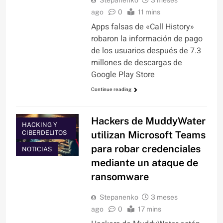
Stepanenko
3 meses
ago
0
11 mins
Apps falsas de «Call History»
robaron la información de pago
de los usuarios después de 7.3
millones de descargas de
Google Play Store
Continue reading
Hackers de MuddyWater
HACKING Y
CIBERDELITOS
utilizan Microsoft Teams
para robar credenciales
NOTICIAS
mediante un ataque de
ransomware
Stepanenko
3 meses
ago
0
17 mins