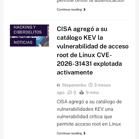
permite omitir la autenticación
Continue reading
HACKING Y
CISA agregó a su
CIBERDELITOS
catálogo KEV la
NOTICIAS
vulnerabilidad de acceso
root de Linux CVE-
2026-31431 explotada
activamente
Stepanenko
3 meses
ago
0
9 mins
CISA agregó a su catálogo de
vulnerabilidades KEV una
vulnerabilidad crítica que
permite acceso root en Linux
Continue reading