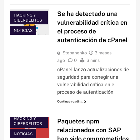
Se ha detectado una
HACKING Y
CIBERDELITOS
vulnerabilidad crítica en
el proceso de
NOTICIAS
autenticación de cPanel
Stepanenko
3 meses
ago
0
3 mins
cPanel lanzó actualizaciones de
seguridad para corregir una
vulnerabilidad crítica en el
proceso de autenticación
Continue reading
HACKING Y
Paquetes npm
CIBERDELITOS
relacionados con SAP
NOTICIAS
han sido comprometidos