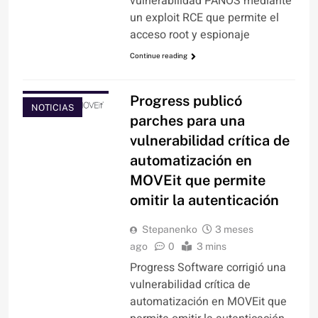
vulnerabilidad PANOS mediante
un exploit RCE que permite el
acceso root y espionaje
Continue reading
HACKING Y
CIBERDELITOS
Progress publicó
NOTICIAS
parches para una
vulnerabilidad crítica de
automatización en
MOVEit que permite
omitir la autenticación
Stepanenko
3 meses
ago
0
3 mins
Progress Software corrigió una
vulnerabilidad crítica de
automatización en MOVEit que