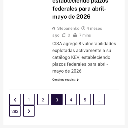
estableciendo plazos
federales para abril-
mayo de 2026
Stepanenko
4 meses
ago
0
7 mins
CISA agregó 8 vulnerabilidades
explotadas activamente a su
catálogo KEV, estableciendo
plazos federales para abril-
mayo de 2026
Continue reading
1
2
3
4
5
…
283