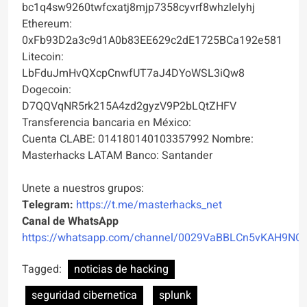
bc1q4sw9260twfcxatj8mjp7358cyvrf8whzlelyhj
Ethereum:
0xFb93D2a3c9d1A0b83EE629c2dE1725BCa192e581
Litecoin:
LbFduJmHvQXcpCnwfUT7aJ4DYoWSL3iQw8
Dogecoin:
D7QQVqNR5rk215A4zd2gyzV9P2bLQtZHFV
Transferencia bancaria en México:
Cuenta CLABE: 014180140103357992 Nombre:
Masterhacks LATAM Banco: Santander
Unete a nuestros grupos:
Telegram:
https://t.me/masterhacks_net
Canal de WhatsApp
https://whatsapp.com/channel/0029VaBBLCn5vKAH9NO
Tagged:
noticias de hacking
seguridad cibernetica
splunk