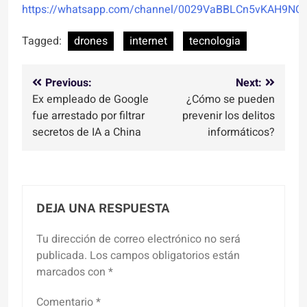
https://whatsapp.com/channel/0029VaBBLCn5vKAH9NO
Tagged:
drones
internet
tecnologia
Navegación
Previous:
Next:
Ex empleado de Google
¿Cómo se pueden
de
fue arrestado por filtrar
prevenir los delitos
entradas
secretos de IA a China
informáticos?
DEJA UNA RESPUESTA
Tu dirección de correo electrónico no será
publicada.
Los campos obligatorios están
marcados con
*
Comentario
*