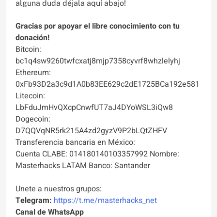
alguna duda déjala aquí abajo!
Gracias por apoyar el libre conocimiento con tu
donación!
Bitcoin:
bc1q4sw9260twfcxatj8mjp7358cyvrf8whzlelyhj
Ethereum:
0xFb93D2a3c9d1A0b83EE629c2dE1725BCa192e581
Litecoin:
LbFduJmHvQXcpCnwfUT7aJ4DYoWSL3iQw8
Dogecoin:
D7QQVqNR5rk215A4zd2gyzV9P2bLQtZHFV
Transferencia bancaria en México:
Cuenta CLABE: 014180140103357992 Nombre:
Masterhacks LATAM Banco: Santander
Unete a nuestros grupos:
Telegram:
https://t.me/masterhacks_net
Canal de WhatsApp