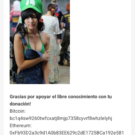
Gracias por apoyar el libre conocimiento con tu
donación!
Bitcoin:
bc1q4sw9260twfcxatj8mjp7358cyvrf8whzlelyhj
Ethereum:
0xFb93D2a3c9d1A0b83EE629c2dE1725BCa192e581