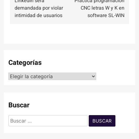
LinkedIn será
Práctica programación
de
demandada por violar
CNC letras W y K en
entradas
intimidad de usuarios
software SL-WIN
Categorías
Categorías
Buscar
Buscar: