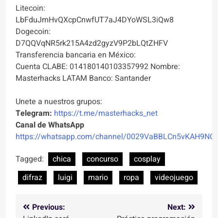
Litecoin:
LbFduJmHvQXcpCnwfUT7aJ4DYoWSL3iQw8
Dogecoin:
D7QQVqNR5rk215A4zd2gyzV9P2bLQtZHFV
Transferencia bancaria en México:
Cuenta CLABE: 014180140103357992 Nombre:
Masterhacks LATAM Banco: Santander
Unete a nuestros grupos:
Telegram:
https://t.me/masterhacks_net
Canal de WhatsApp
https://whatsapp.com/channel/0029VaBBLCn5vKAH9NO
Tagged:
chica
concurso
cosplay
difraz
luigi
mario
ropa
videojuego
Navegación
Previous:
Next: