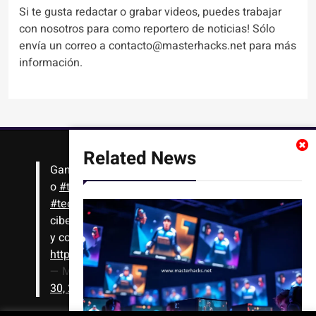
Si te gusta redactar o grabar videos, puedes trabajar
con nosotros para como reportero de noticias! Sólo
envía un correo a contacto@masterhacks.net para más
información.
Related News
Gana
#Bitcoin
solo con leer artículos, noticias
o
#tutoriales
interesantes de ciencia,
#tecnología
,
#criptomonedas
, seguridad
cibernética y más!! Sólo tienes que registrarte
y comenzar a navegar
https://t.co/1KjkllJEit
— Masterhacks (@Masterhacks_net)
August
30, 2020