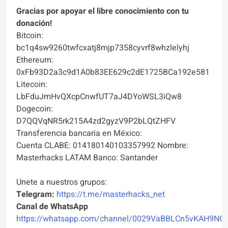
Gracias por apoyar el libre conocimiento con tu
donación!
Bitcoin:
bc1q4sw9260twfcxatj8mjp7358cyvrf8whzlelyhj
Ethereum:
0xFb93D2a3c9d1A0b83EE629c2dE1725BCa192e581
Litecoin:
LbFduJmHvQXcpCnwfUT7aJ4DYoWSL3iQw8
Dogecoin:
D7QQVqNR5rk215A4zd2gyzV9P2bLQtZHFV
Transferencia bancaria en México:
Cuenta CLABE: 014180140103357992 Nombre:
Masterhacks LATAM Banco: Santander
Unete a nuestros grupos:
Telegram:
https://t.me/masterhacks_net
Canal de WhatsApp
https://whatsapp.com/channel/0029VaBBLCn5vKAH9NO