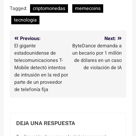
Tagged:
criptomonedas
memecoins
tecnologia
Navegación
Previous:
Next:
El gigante
ByteDance demanda a
de
estadounidense de
un becario por 1 millón
entradas
telecomunicaciones T-
de dólares en un caso
Mobile detectó intentos
de violación de IA
de intrusión en la red por
parte de un proveedor
de telefonía fija
DEJA UNA RESPUESTA