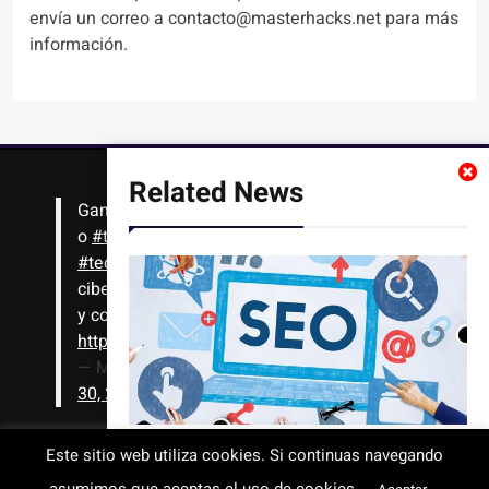
envía un correo a contacto@masterhacks.net para más
información.
Related News
Gana
#Bitcoin
solo con leer artículos, noticias
o
#tutoriales
interesantes de ciencia,
#tecnología
,
#criptomonedas
, seguridad
cibernética y más!! Sólo tienes que registrarte
y comenzar a navegar
https://t.co/1KjkllJEit
— Masterhacks (@Masterhacks_net)
August
30, 2020
Mejores agencias de contenido
Este sitio web utiliza cookies. Si continuas navegando
estratégico
Todos los derechos reservados © 2008-2026 - www.masterhacks.net