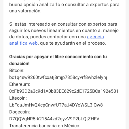
buena opción analizarlo o consultar a expertos para
una valoración.
Si estás interesado en consultar con expertos para
seguir los nuevos lineamientos en cuanto al manejo
de datos, puedes contactar con una
agencia
analitica web
, que te ayudarán en el proceso.
Gracias por apoyar el libre conocimiento con tu
donación!
Bitcoin:
bc1q4sw9260twfcxatj8mjp7358cyvrf8whzlelyhj
Ethereum:
0xFb93D2a3c9d1A0b83EE629c2dE1725BCa192e581
Litecoin:
LbFduJmHvQXcpCnwfUT7aJ4DYoWSL3iQw8
Dogecoin:
D7QQVqNR5rk215A4zd2gyzV9P2bLQtZHFV
Transferencia bancaria en México: