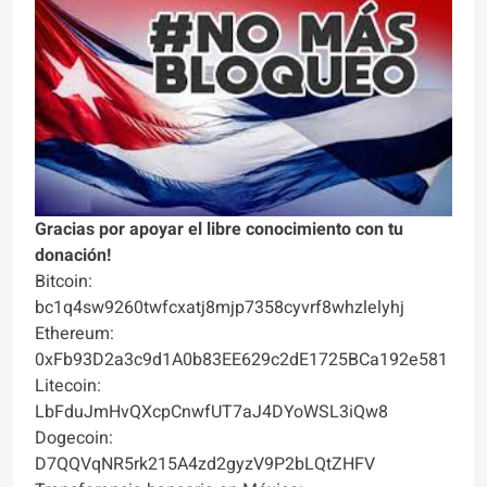
Gracias por apoyar el libre conocimiento con tu
donación!
Bitcoin:
bc1q4sw9260twfcxatj8mjp7358cyvrf8whzlelyhj
Ethereum:
0xFb93D2a3c9d1A0b83EE629c2dE1725BCa192e581
Litecoin:
LbFduJmHvQXcpCnwfUT7aJ4DYoWSL3iQw8
Dogecoin:
D7QQVqNR5rk215A4zd2gyzV9P2bLQtZHFV