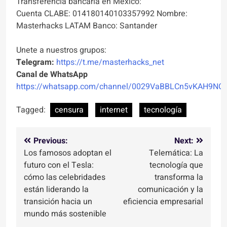
Transferencia bancaria en México:
Cuenta CLABE: 014180140103357992 Nombre:
Masterhacks LATAM Banco: Santander
Unete a nuestros grupos:
Telegram:
https://t.me/masterhacks_net
Canal de WhatsApp
https://whatsapp.com/channel/0029VaBBLCn5vKAH9NO
Tagged:
censura
internet
tecnología
Navegación
Previous:
Next:
Los famosos adoptan el
Telemática: La
de
futuro con el Tesla:
tecnología que
entradas
cómo las celebridades
transforma la
están liderando la
comunicación y la
transición hacia un
eficiencia empresarial
mundo más sostenible