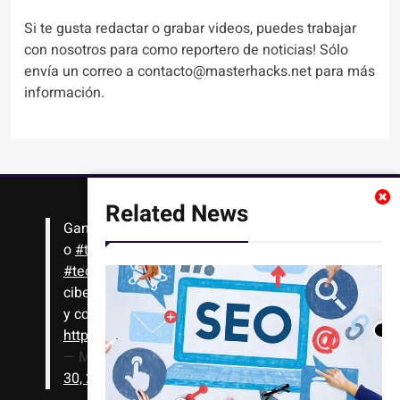
Si te gusta redactar o grabar videos, puedes trabajar
con nosotros para como reportero de noticias! Sólo
envía un correo a contacto@masterhacks.net para más
información.
Related News
Gana
#Bitcoin
solo con leer artículos, noticias
o
#tutoriales
interesantes de ciencia,
#tecnología
,
#criptomonedas
, seguridad
cibernética y más!! Sólo tienes que registrarte
y comenzar a navegar
https://t.co/1KjkllJEit
— Masterhacks (@Masterhacks_net)
August
30, 2020