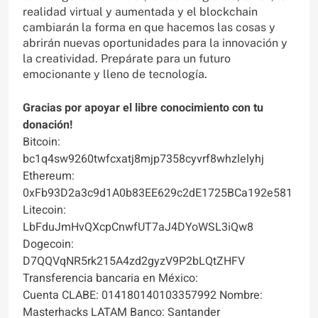
realidad virtual y aumentada y el blockchain
cambiarán la forma en que hacemos las cosas y
abrirán nuevas oportunidades para la innovación y
la creatividad. Prepárate para un futuro
emocionante y lleno de tecnología.
Gracias por apoyar el libre conocimiento con tu
donación!
Bitcoin:
bc1q4sw9260twfcxatj8mjp7358cyvrf8whzlelyhj
Ethereum:
0xFb93D2a3c9d1A0b83EE629c2dE1725BCa192e581
Litecoin:
LbFduJmHvQXcpCnwfUT7aJ4DYoWSL3iQw8
Dogecoin:
D7QQVqNR5rk215A4zd2gyzV9P2bLQtZHFV
Transferencia bancaria en México:
Cuenta CLABE: 014180140103357992 Nombre:
Masterhacks LATAM Banco: Santander