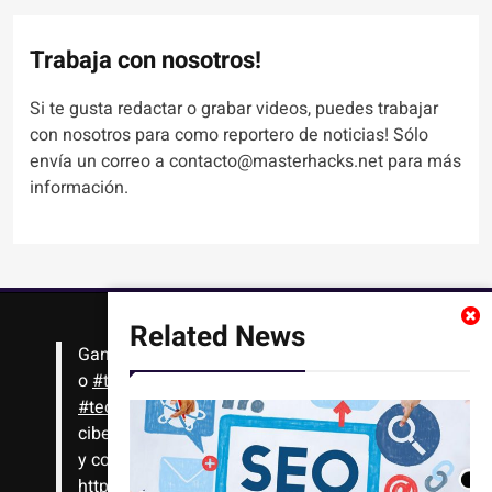
Trabaja con nosotros!
Si te gusta redactar o grabar videos, puedes trabajar
con nosotros para como reportero de noticias! Sólo
envía un correo a contacto@masterhacks.net para más
información.
Related News
Gana
#Bitcoin
solo con leer artículos, noticias
o
#tutoriales
interesantes de ciencia,
#tecnología
,
#criptomonedas
, seguridad
cibernética y más!! Sólo tienes que registrarte
y comenzar a navegar
https://t.co/1KjkllJEit