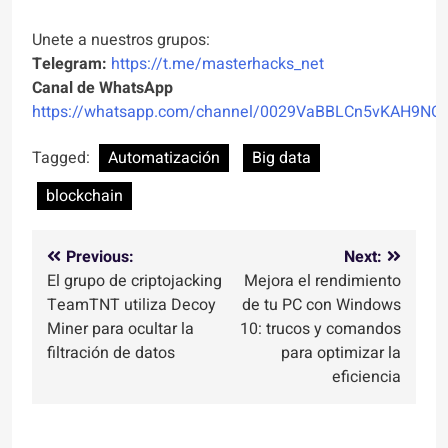
Unete a nuestros grupos:
Telegram:
https://t.me/masterhacks_net
Canal de WhatsApp
https://whatsapp.com/channel/0029VaBBLCn5vKAH9NO
Tagged:
Automatización
Big data
blockchain
Navegación
Previous:
Next:
El grupo de criptojacking
Mejora el rendimiento
de
TeamTNT utiliza Decoy
de tu PC con Windows
entradas
Miner para ocultar la
10: trucos y comandos
filtración de datos
para optimizar la
eficiencia