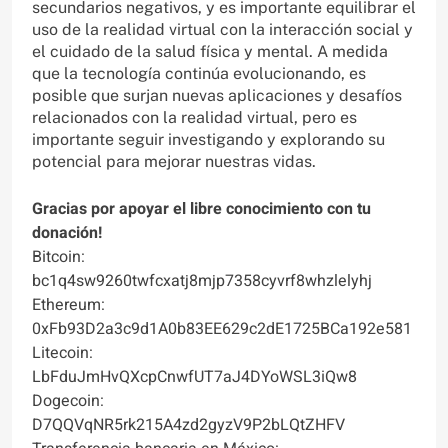
secundarios negativos, y es importante equilibrar el
uso de la realidad virtual con la interacción social y
el cuidado de la salud física y mental. A medida
que la tecnología continúa evolucionando, es
posible que surjan nuevas aplicaciones y desafíos
relacionados con la realidad virtual, pero es
importante seguir investigando y explorando su
potencial para mejorar nuestras vidas.
Gracias por apoyar el libre conocimiento con tu
donación!
Bitcoin:
bc1q4sw9260twfcxatj8mjp7358cyvrf8whzlelyhj
Ethereum:
0xFb93D2a3c9d1A0b83EE629c2dE1725BCa192e581
Litecoin:
LbFduJmHvQXcpCnwfUT7aJ4DYoWSL3iQw8
Dogecoin:
D7QQVqNR5rk215A4zd2gyzV9P2bLQtZHFV