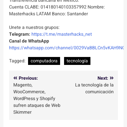
Transferencia bancaria en México:
Cuenta CLABE: 014180140103357992 Nombre:
Masterhacks LATAM Banco: Santander
Unete a nuestros grupos:
Telegram:
https://t.me/masterhacks_net
Canal de WhatsApp
https://whatsapp.com/channel/0029VaBBLCn5vKAH9NO
Tagged:
computadora
tecnología
Navegación
Previous:
Next:
Magento,
La tecnología de la
de
WooCommerce,
comunicación
entradas
WordPress y Shopify
sufren ataques de Web
Skimmer