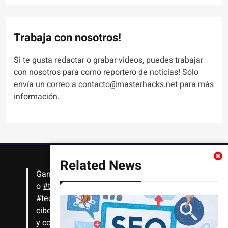
Trabaja con nosotros!
Si te gusta redactar o grabar videos, puedes trabajar
con nosotros para como reportero de noticias! Sólo
envía un correo a contacto@masterhacks.net para más
información.
Related News
Gana
#Bitcoin
solo con leer artículos, noticias
o
#tutoriales
interesantes de ciencia,
#tecnología
,
#criptomonedas
, seguridad
cibernética y más!! Sólo tienes que registrarte
y comenzar a navegar