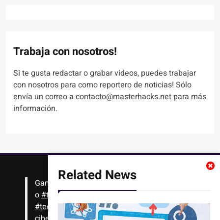
Trabaja con nosotros!
Si te gusta redactar o grabar videos, puedes trabajar
con nosotros para como reportero de noticias! Sólo
envía un correo a contacto@masterhacks.net para más
información.
Related News
Gana
#Bitcoin
solo con leer artículos, noticias
o
#tutoriales
interesantes de ciencia,
#tecnología
,
#criptomonedas
, seguridad
cibernética y más!! Sólo tienes que registrarte