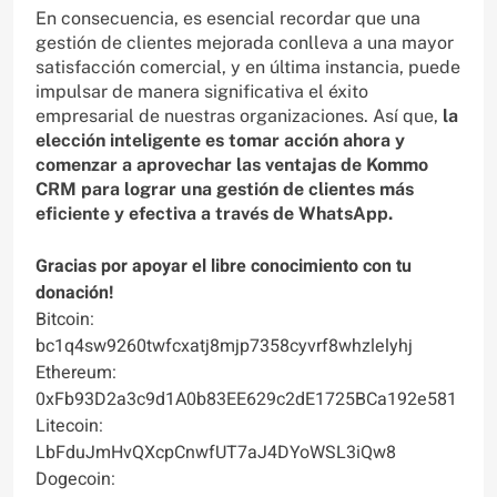
En consecuencia, es esencial recordar que una
gestión de clientes mejorada conlleva a una mayor
satisfacción comercial, y en última instancia, puede
impulsar de manera significativa el éxito
empresarial de nuestras organizaciones. Así que,
la
elección inteligente es tomar acción ahora y
comenzar a aprovechar las ventajas de Kommo
CRM para lograr una gestión de clientes más
eficiente y efectiva a través de WhatsApp.
Gracias por apoyar el libre conocimiento con tu
donación!
Bitcoin:
bc1q4sw9260twfcxatj8mjp7358cyvrf8whzlelyhj
Ethereum:
0xFb93D2a3c9d1A0b83EE629c2dE1725BCa192e581
Litecoin:
LbFduJmHvQXcpCnwfUT7aJ4DYoWSL3iQw8
Dogecoin: