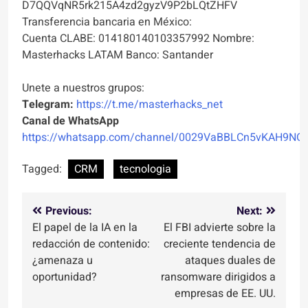
D7QQVqNR5rk215A4zd2gyzV9P2bLQtZHFV
Transferencia bancaria en México:
Cuenta CLABE: 014180140103357992 Nombre:
Masterhacks LATAM Banco: Santander
Unete a nuestros grupos:
Telegram:
https://t.me/masterhacks_net
Canal de WhatsApp
https://whatsapp.com/channel/0029VaBBLCn5vKAH9NO
Tagged:
CRM
tecnologia
Navegación
Previous:
Next:
El papel de la IA en la
El FBI advierte sobre la
de
redacción de contenido:
creciente tendencia de
entradas
¿amenaza u
ataques duales de
oportunidad?
ransomware dirigidos a
empresas de EE. UU.