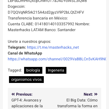
LbFduJmHvQXcpCnwfUT7aJ4DYoWSL3iQw8
Dogecoin:
D7QQVqNR5rk215A4zd2gyzV9P2bLQtZHFV
Transferencia bancaria en México:
Cuenta CLABE: 014180140103357992 Nombre:
Masterhacks LATAM Banco: Santander
Unete a nuestros grupos:
Telegram:
https://t.me/masterhacks_net
Canal de WhatsApp
https://whatsapp.com/channel/0029VaBBLCn5vKAH9NO
Tagged:
biología
Ingeneria
organismos vivos
Navegación
Previous:
Next:
GPT-4: Avances y
El Big Data: Cómo
de
aplicaciones de la
transforma la forma en