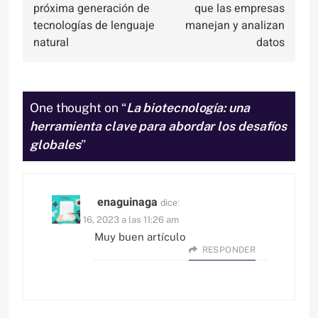
entradas
próxima generación de
que las empresas
tecnologías de lenguaje
manejan y analizan
natural
datos
One thought on “
La biotecnología: una
herramienta clave para abordar los desafíos
globales
”
enaguinaga
dice:
agosto 16, 2023 a las 11:26 am
Muy buen artículo
RESPONDER