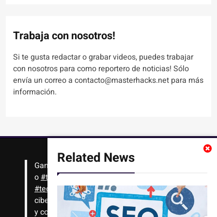
Trabaja con nosotros!
Si te gusta redactar o grabar videos, puedes trabajar
con nosotros para como reportero de noticias! Sólo
envía un correo a contacto@masterhacks.net para más
información.
Related News
Gana
#Bitcoin
solo con leer artículos, noticias
o
#tutoriales
interesantes de ciencia,
#tecnología
,
#criptomonedas
, seguridad
cibernética y más!! Sólo tienes que registrarte
y comenzar a navegar