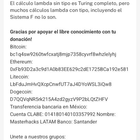
El cálculo lambda sin tipo es Turing completo, pero
muchos cálculos lambda con tipo, incluyendo el
Sistema F no lo son.
Gracias por apoyar el libre conocimiento con tu
donación!
Bitcoin:
bc1q4sw9260twfcxatj8mjp7358cyvrf8whzlelyhj
Ethereum:
0xFb93D2a3c9d1A0b83EE629c2dE1725BCa192e581
Litecoin:
LbFduJmHvQXcpCnwfUT7aJ4DYoWSL3iQw8
Dogecoin:
D7QQVqNR5rk215A4zd2gyzV9P2bLQtZHFV
Transferencia bancaria en México:
Cuenta CLABE: 014180140103357992 Nombre:
Masterhacks LATAM Banco: Santander
Unete a nuestros grupos: