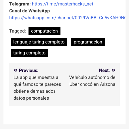
Telegram:
https://t.me/masterhacks_net
Canal de WhatsApp
https://whatsapp.com/channel/0029VaBBLCn5vKAH9NO
Tagged:
computacion
lenguaje turing completo
programacion
turing completo
Navegación
Previous:
Next:
La app que muestra a
Vehículo autónomo de
de
qué famoso te pareces
Uber chocó en Arizona
entradas
obtiene demasiados
datos personales