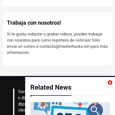
Trabaja con nosotros!
Si te gusta redactar o grabar videos, puedes trabajar
con nosotros para como reportero de noticias! Sólo
envía un correo a contacto@masterhacks.net para más
información.
Related News
Gana
#Bitcoin
solo con leer artículos, noticias
o
#tutoriales
interesantes de ciencia,
#tecnología
,
#criptomonedas
, seguridad
cibernética y más!! Sólo tienes que registrarte