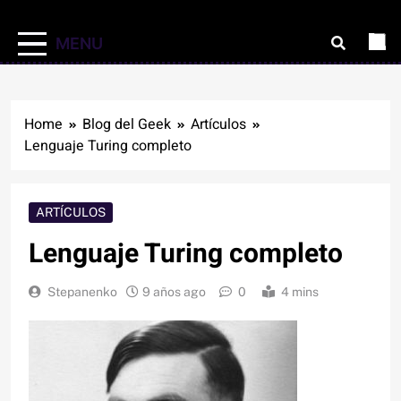
MENU
Home
Blog del Geek
Artículos
Lenguaje Turing completo
ARTÍCULOS
Lenguaje Turing completo
Stepanenko
9 años ago
0
4 mins