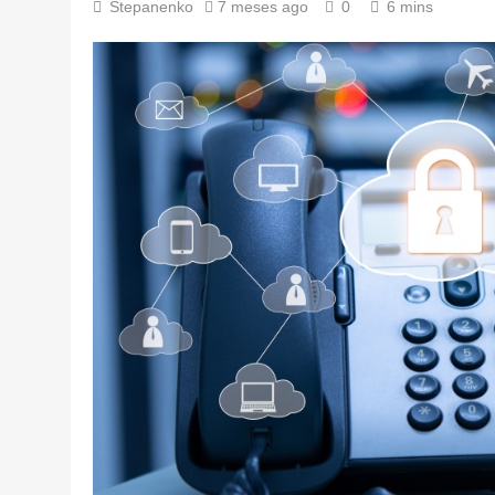
Stepanenko
7 meses ago
0
6 mins