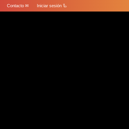
Contacto ✉
Iniciar sesión 🦾