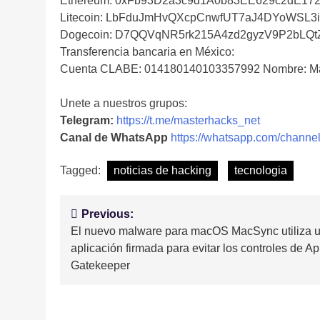
Ethereum: 0xFb93D2a3c9d1A0b83EE629c2dE17
Litecoin: LbFduJmHvQXcpCnwfUT7aJ4DYoWSL3
Dogecoin: D7QQVqNR5rk215A4zd2gyzV9P2bLQ
Transferencia bancaria en México:
Cuenta CLABE: 014180140103357992 Nombre: Ma
Unete a nuestros grupos:
Telegram:
https://t.me/masterhacks_net
Canal de WhatsApp
https://whatsapp.com/cha
Tagged:
noticias de hacking
tecnologia
Navegación
Previous:
El nuevo malware para macOS MacSync utiliza 
de
aplicación firmada para evitar los controles de A
entradas
Gatekeeper