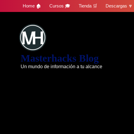
Skip
Home 🏚
Cursos 🎓
Tienda 🛒
Descargas 🔽
to
content
Masterhacks Blog
Un mundo de información a tu alcance