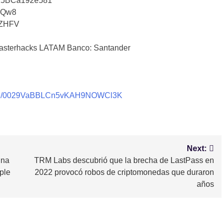
25BCa192e581
iQw8
tZHFV
sterhacks LATAM Banco: Santander
nnel/0029VaBBLCn5vKAH9NOWCl3K
Next:
una
TRM Labs descubrió que la brecha de LastPass en
pple
2022 provocó robos de criptomonedas que duraron
años