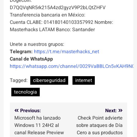
Dogecoin:
D7QQVqNR5rk215A4zd2gyzV9P2bLQtZHFV
Transferencia bancaria en México:
Cuenta CLABE: 014180140103357992 Nombre:
Masterhacks LATAM Banco: Santander
Unete a nuestros grupos:
Telegram:
https://t.me/masterhacks_net
Canal de WhatsApp
https://whatsapp.com/channel/0029VaBBLCn5vKAH9NO
Tagged:
ciberseguridad
internet
tecnologia
Navegación
Previous:
Next:
Microsoft ha lanzado
Check Point advierte
de
Windows 11 24H2 al
sobre ataques de Día
entradas
canal Release Preview
Cero a sus productos