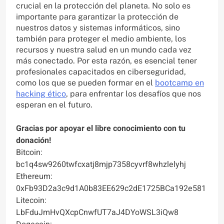
crucial en la protección del planeta. No solo es
importante para garantizar la protección de
nuestros datos y sistemas informáticos, sino
también para proteger el medio ambiente, los
recursos y nuestra salud en un mundo cada vez
más conectado. Por esta razón, es esencial tener
profesionales capacitados en ciberseguridad,
como los que se pueden formar en el
bootcamp en
hacking ético
, para enfrentar los desafíos que nos
esperan en el futuro.
Gracias por apoyar el libre conocimiento con tu
donación!
Bitcoin:
bc1q4sw9260twfcxatj8mjp7358cyvrf8whzlelyhj
Ethereum:
0xFb93D2a3c9d1A0b83EE629c2dE1725BCa192e581
Litecoin:
LbFduJmHvQXcpCnwfUT7aJ4DYoWSL3iQw8