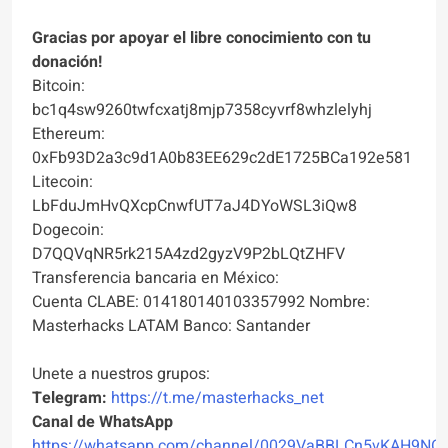
Gracias por apoyar el libre conocimiento con tu
donación!
Bitcoin:
bc1q4sw9260twfcxatj8mjp7358cyvrf8whzlelyhj
Ethereum:
0xFb93D2a3c9d1A0b83EE629c2dE1725BCa192e581
Litecoin:
LbFduJmHvQXcpCnwfUT7aJ4DYoWSL3iQw8
Dogecoin:
D7QQVqNR5rk215A4zd2gyzV9P2bLQtZHFV
Transferencia bancaria en México:
Cuenta CLABE: 014180140103357992 Nombre:
Masterhacks LATAM Banco: Santander
Unete a nuestros grupos:
Telegram:
https://t.me/masterhacks_net
Canal de WhatsApp
https://whatsapp.com/channel/0029VaBBLCn5vKAH9NO