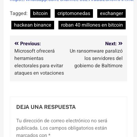
Tagged:
bitcoin
criptomonedas
exchanger
hackean binance
roban 40 millones en bitcoin
Navegación
Previous:
Next:
Microsoft ofrecerá
Un ransomware paralizó
de
herramientas
los servidores del
entradas
electorales para evitar
gobierno de Baltimore
ataques en votaciones
DEJA UNA RESPUESTA
Tu dirección de correo electrónico no será
publicada.
Los campos obligatorios están
marcados con
*