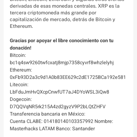
derivadas de esas monedas centrales. XRP es la
tercera criptomoneda más grande por
capitalización de mercado, detrás de Bitcoin y
Ethereum.
Gracias por apoyar el libre conocimiento con tu
donación!
Bitcoin:
bc1q4sw9260twfcxatj8mjp7358cyvrf8whzlelyhj
Ethereum:
0xFb93D2a3c9d1A0b83EE629c2dE1725BCa192e581
Litecoin:
LbFduJmHvQXcpCnwfUT7aJ4DYoWSL3iQw8
Dogecoin:
D7QQVqNR5rk215A4zd2gyzV9P2bLQtZHFV
Transferencia bancaria en México:
Cuenta CLABE: 014180140103357992 Nombre:
Masterhacks LATAM Banco: Santander