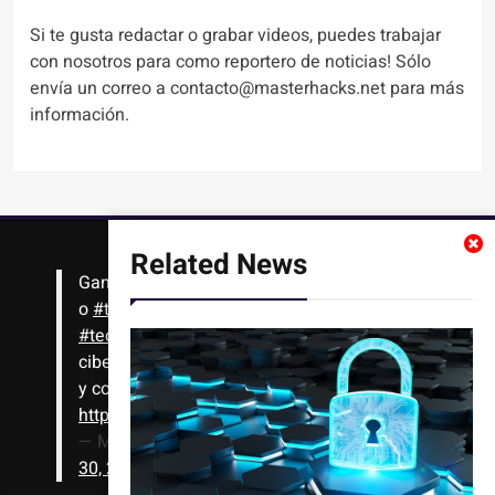
Si te gusta redactar o grabar videos, puedes trabajar
con nosotros para como reportero de noticias! Sólo
envía un correo a contacto@masterhacks.net para más
información.
Related News
Gana
#Bitcoin
solo con leer artículos, noticias
o
#tutoriales
interesantes de ciencia,
#tecnología
,
#criptomonedas
, seguridad
cibernética y más!! Sólo tienes que registrarte
y comenzar a navegar
https://t.co/1KjkllJEit
— Masterhacks (@Masterhacks_net)
August
30, 2020