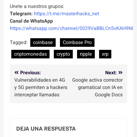
Unete a nuestros grupos:
Telegram:
https://t.me/masterhacks_net
Canal de WhatsApp
https://whatsapp.com/channel/0029VaBBLCn5vKAH9NO
Tagged:
coinbase
Coinbase Pro
criptomonedas
crypto
ripple
xrp
Navegación
Previous:
Next:
Vulnerabilidades en 4G
Google activa corrector
de
y 5G permiten a hackers
gramatical con IA en
entradas
interceptar llamadas
Google Docs
DEJA UNA RESPUESTA