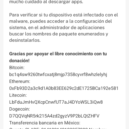
mucho cuidado al descargar apps.
Para verificar si tu dispositivo está infectado con el
malware, puedes acceder a la configuración del
sistema, en el administrador de aplicaciones
buscar los nombres de paquete enumerados y
desinstalarlos.
Gracias por apoyar el libre conocimiento con tu
donación!
Bitcoin:
bc1q4sw9260twfcxatj8mjp7358cyvrf8whzlelyhj
Ethereum:
0xFb93D2a3c9d1A0b83EE629c2dE1725BCa192e581
Litecoin:
LbFduJmHvQXcpCnwfUT7aJ4DYoWSL3iQw8
Dogecoin:
D7QQVqNR5rk215A4zd2gyzV9P2bLQtZHFV
Transferencia bancaria en México: