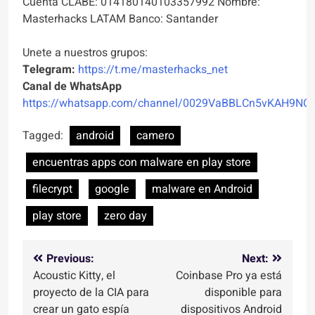
Cuenta CLABE: 014180140103357992 Nombre:
Masterhacks LATAM Banco: Santander
Unete a nuestros grupos:
Telegram:
https://t.me/masterhacks_net
Canal de WhatsApp
https://whatsapp.com/channel/0029VaBBLCn5vKAH9NO
Tagged:
android
camero
encuentras apps con malware en play store
filecrypt
google
malware en Android
play store
zero day
Navegación
Previous:
Next:
Acoustic Kitty, el
Coinbase Pro ya está
de
proyecto de la CIA para
disponible para
entradas
crear un gato espía
dispositivos Android