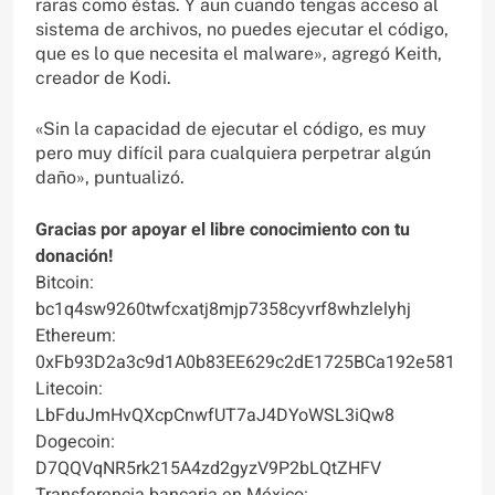
raras como éstas. Y aun cuando tengas acceso al
sistema de archivos, no puedes ejecutar el código,
que es lo que necesita el malware», agregó Keith,
creador de Kodi.
«Sin la capacidad de ejecutar el código, es muy
pero muy difícil para cualquiera perpetrar algún
daño», puntualizó.
Gracias por apoyar el libre conocimiento con tu
donación!
Bitcoin:
bc1q4sw9260twfcxatj8mjp7358cyvrf8whzlelyhj
Ethereum:
0xFb93D2a3c9d1A0b83EE629c2dE1725BCa192e581
Litecoin:
LbFduJmHvQXcpCnwfUT7aJ4DYoWSL3iQw8
Dogecoin:
D7QQVqNR5rk215A4zd2gyzV9P2bLQtZHFV