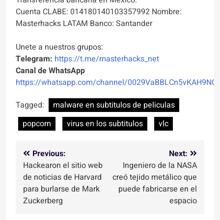
Transferencia bancaria en México:
Cuenta CLABE: 014180140103357992 Nombre:
Masterhacks LATAM Banco: Santander
Unete a nuestros grupos:
Telegram:
https://t.me/masterhacks_net
Canal de WhatsApp
https://whatsapp.com/channel/0029VaBBLCn5vKAH9NO
Tagged:
malware en subtitulos de peliculas
popcorn
virus en los subtitulos
vlc
Navegación
Previous:
Next:
Hackearon el sitio web
Ingeniero de la NASA
de
de noticias de Harvard
creó tejido metálico que
entradas
para burlarse de Mark
puede fabricarse en el
Zuckerberg
espacio