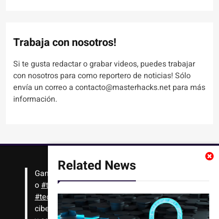
Trabaja con nosotros!
Si te gusta redactar o grabar videos, puedes trabajar
con nosotros para como reportero de noticias! Sólo
envía un correo a contacto@masterhacks.net para más
información.
Related News
Gana
#Bitcoin
solo con leer artículos, noticias
o
#tutoriales
interesantes de ciencia,
#tecnología
,
#criptomonedas
, seguridad
cibernética y más!! Sólo tienes que registrarte