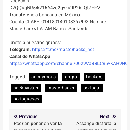
Dogecoin:
D7QQVqNR5rk215A4zd2gyzV9P2bLQtZHFV
Transferencia bancaria en México:
Cuenta CLABE: 014180140103357992 Nombre:
Masterhacks LATAM Banco: Santander
Unete a nuestros grupos:
Telegram:
https://t.me/masterhacks_net
Canal de WhatsApp
https://whatsapp.com/channel/0029VaBBLCn5vKAH9NO
Tagged:
anonymous
grupo
hackers
hacktivistas
masterhacks
portugal
portugueses
Navegación
Previous:
Next:
Podrían poner en venta
Assange disfruta la
de