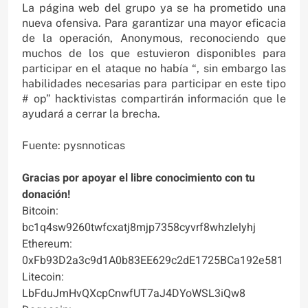
La página web del grupo ya se ha prometido una
nueva ofensiva. Para garantizar una mayor eficacia
de la operación, Anonymous, reconociendo que
muchos de los que estuvieron disponibles para
participar en el ataque no había “, sin embargo las
habilidades necesarias para participar en este tipo
# op” hacktivistas compartirán información que le
ayudará a cerrar la brecha.
Fuente: pysnnoticas
Gracias por apoyar el libre conocimiento con tu
donación!
Bitcoin:
bc1q4sw9260twfcxatj8mjp7358cyvrf8whzlelyhj
Ethereum:
0xFb93D2a3c9d1A0b83EE629c2dE1725BCa192e581
Litecoin:
LbFduJmHvQXcpCnwfUT7aJ4DYoWSL3iQw8