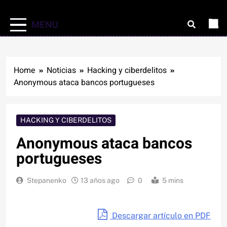
MENU
Home
Noticias
Hacking y ciberdelitos
Anonymous ataca bancos portugueses
HACKING Y CIBERDELITOS
Anonymous ataca bancos
portugueses
Stepanenko
13 años ago
0
5 mins
Descargar artículo en PDF