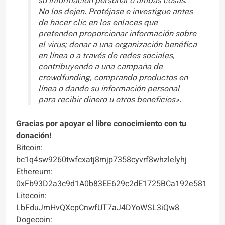
su información personal o ambas cosas.
No los dejen. Protéjase e investigue antes
de hacer clic en los enlaces que
pretenden proporcionar información sobre
el virus; donar a una organización benéfica
en línea o a través de redes sociales,
contribuyendo a una campaña de
crowdfunding, comprando productos en
línea o dando su información personal
para recibir dinero u otros beneficios».
Gracias por apoyar el libre conocimiento con tu
donación!
Bitcoin:
bc1q4sw9260twfcxatj8mjp7358cyvrf8whzlelyhj
Ethereum:
0xFb93D2a3c9d1A0b83EE629c2dE1725BCa192e581
Litecoin:
LbFduJmHvQXcpCnwfUT7aJ4DYoWSL3iQw8
Dogecoin: