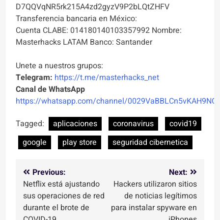
D7QQVqNR5rk215A4zd2gyzV9P2bLQtZHFV
Transferencia bancaria en México:
Cuenta CLABE: 014180140103357992 Nombre:
Masterhacks LATAM Banco: Santander
Unete a nuestros grupos:
Telegram:
https://t.me/masterhacks_net
Canal de WhatsApp
https://whatsapp.com/channel/0029VaBBLCn5vKAH9NO
Tagged:
aplicaciones
coronavirus
covid19
google
play store
seguridad cibernetica
Navegación
Previous:
Next:
Netflix está ajustando
Hackers utilizaron sitios
de
sus operaciones de red
de noticias legítimos
entradas
durante el brote de
para instalar spyware en
COVID-19
iPhones