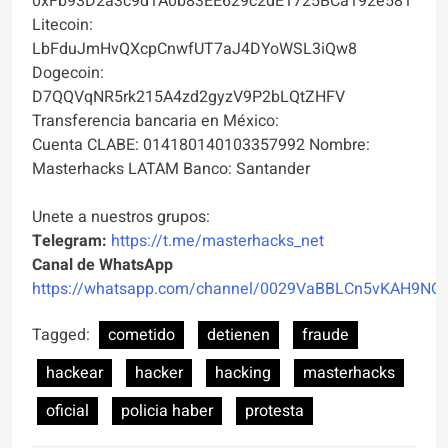
0xFb93D2a3c9d1A0b83EE629c2dE1725BCa192e581
Litecoin:
LbFduJmHvQXcpCnwfUT7aJ4DYoWSL3iQw8
Dogecoin:
D7QQVqNR5rk215A4zd2gyzV9P2bLQtZHFV
Transferencia bancaria en México:
Cuenta CLABE: 014180140103357992 Nombre:
Masterhacks LATAM Banco: Santander
Unete a nuestros grupos:
Telegram:
https://t.me/masterhacks_net
Canal de WhatsApp
https://whatsapp.com/channel/0029VaBBLCn5vKAH9NO
Tagged:
cometido
detienen
fraude
hackear
hacker
hacking
masterhacks
oficial
policia haber
protesta