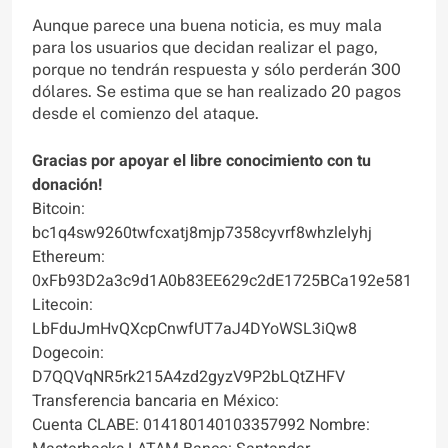
Aunque parece una buena noticia, es muy mala
para los usuarios que decidan realizar el pago,
porque no tendrán respuesta y sólo perderán 300
dólares. Se estima que se han realizado 20 pagos
desde el comienzo del ataque.
Gracias por apoyar el libre conocimiento con tu
donación!
Bitcoin:
bc1q4sw9260twfcxatj8mjp7358cyvrf8whzlelyhj
Ethereum:
0xFb93D2a3c9d1A0b83EE629c2dE1725BCa192e581
Litecoin:
LbFduJmHvQXcpCnwfUT7aJ4DYoWSL3iQw8
Dogecoin:
D7QQVqNR5rk215A4zd2gyzV9P2bLQtZHFV
Transferencia bancaria en México:
Cuenta CLABE: 014180140103357992 Nombre: