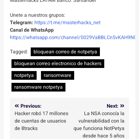
Masterhacks LATAM Banco: Santander
Unete a nuestros grupos:
Telegram:
https://t.me/masterhacks_net
Canal de WhatsApp
https://whatsapp.com/channel/0029VaBBLCn5vKAH9NO
Tagged:
bloquean correo de notpetya
bloquean correo electronico de hackers
notpetya
ransomware
ransomware notpetya
Navegación
Previous:
Next:
Hacker robó 17 millones
La NSA conocía la
de
de cuentas de usuarios
vulnerabilidad con la
entradas
de 8tracks
que funciona NotPetya
desde hace 5 años