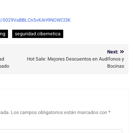
nel/0029VaBBLCn5vKAH9NOWCl3K
ing
seguridad cibernetica
Next:
ad
Hot Sale: Mejores Descuentos en Audífonos y
sado
Bocinas
cada.
Los campos obligatorios están marcados con
*