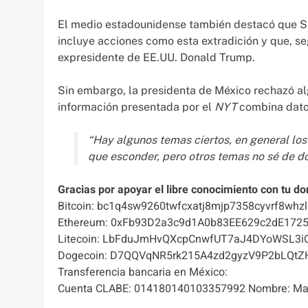
El medio estadounidense también destacó que S
incluye acciones como esta extradición y que, seg
expresidente de EE.UU. Donald Trump.
Sin embargo, la presidenta de México rechazó al
información presentada por el
NYT
combina datos
“Hay algunos temas ciertos, en general lo
que esconder, pero otros temas no sé de dó
Gracias por apoyar el libre conocimiento con tu do
Bitcoin: bc1q4sw9260twfcxatj8mjp7358cyvrf8whzl
Ethereum: 0xFb93D2a3c9d1A0b83EE629c2dE172
Litecoin: LbFduJmHvQXcpCnwfUT7aJ4DYoWSL3i
Dogecoin: D7QQVqNR5rk215A4zd2gyzV9P2bLQtZ
Transferencia bancaria en México:
Cuenta CLABE: 014180140103357992 Nombre: Mas