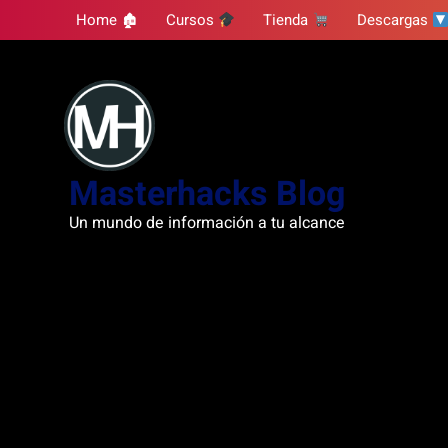
Skip
Home 🏚
Cursos
Tienda
Descargas
to
content
Masterhacks Blog
Un mundo de información a tu alcance