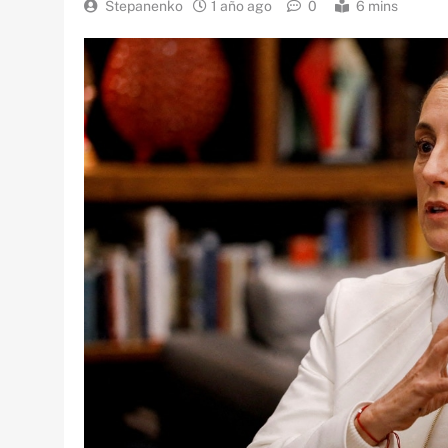
Stepanenko
1 año ago
0
6 mins