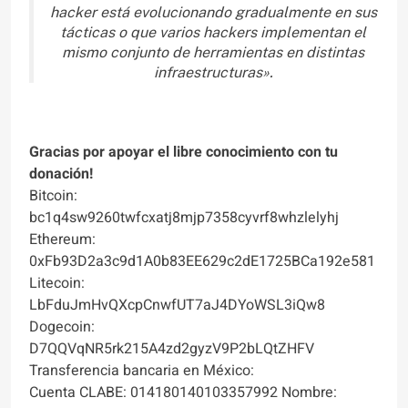
hacker está evolucionando gradualmente en sus
tácticas o que varios hackers implementan el
mismo conjunto de herramientas en distintas
infraestructuras».
Gracias por apoyar el libre conocimiento con tu
donación!
Bitcoin:
bc1q4sw9260twfcxatj8mjp7358cyvrf8whzlelyhj
Ethereum:
0xFb93D2a3c9d1A0b83EE629c2dE1725BCa192e581
Litecoin:
LbFduJmHvQXcpCnwfUT7aJ4DYoWSL3iQw8
Dogecoin:
D7QQVqNR5rk215A4zd2gyzV9P2bLQtZHFV
Transferencia bancaria en México:
Cuenta CLABE: 014180140103357992 Nombre: