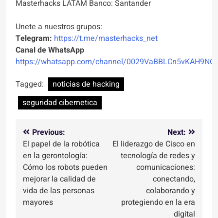
Masterhacks LATAM Banco: Santander
Unete a nuestros grupos:
Telegram:
https://t.me/masterhacks_net
Canal de WhatsApp
https://whatsapp.com/channel/0029VaBBLCn5vKAH9NO
Tagged:
noticias de hacking
seguridad cibernetica
Navegación
Previous:
Next:
El papel de la robótica
El liderazgo de Cisco en
de
en la gerontología:
tecnología de redes y
entradas
Cómo los robots pueden
comunicaciones:
mejorar la calidad de
conectando,
vida de las personas
colaborando y
mayores
protegiendo en la era
digital