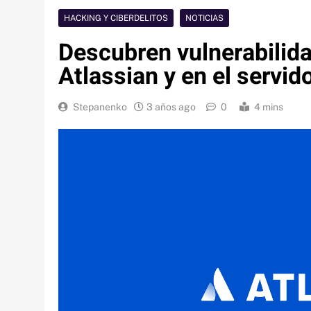
HACKING Y CIBERDELITOS
NOTICIAS
Descubren vulnerabilid
Atlassian y en el servid
Stepanenko
3 años ago
0
4 mins