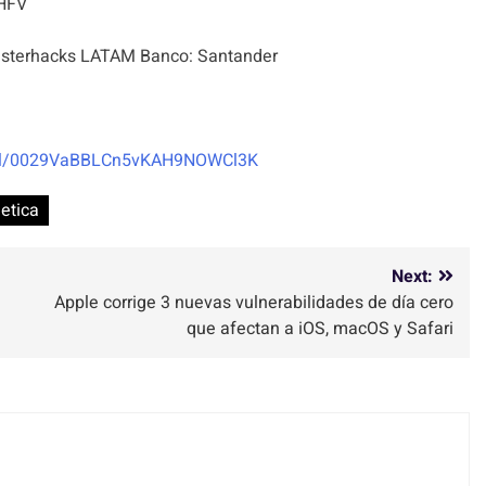
HFV
terhacks LATAM Banco: Santander
nel/0029VaBBLCn5vKAH9NOWCl3K
etica
Next:
Apple corrige 3 nuevas vulnerabilidades de día cero
que afectan a iOS, macOS y Safari