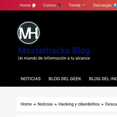
Skip
Home 🏚
Cursos
Tienda
Descargas
to
content
Masterhacks Blog
Un mundo de información a tu alcance
NOTICIAS
BLOG DEL GEEK
BLOG DEL IN
Home
Noticias
Hacking y ciberdelitos
Descub