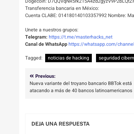
Dogecoin: D7QQVqNR5rk215A4zd2gyzV9P2bLQtZ
Transferencia bancaria en México:
Cuenta CLABE: 014180140103357992 Nombre: Mas
Unete a nuestros grupos:
Telegram:
https://t.me/masterhacks_net
Canal de WhatsApp
https://whatsapp.com/chan
Tagged:
noticias de hacking
seguridad cibern
Navegación
Previous:
Nueva variante del troyano bancario BBTok está
de
atacando a más de 40 bancos latinoamericanos
entradas
DEJA UNA RESPUESTA