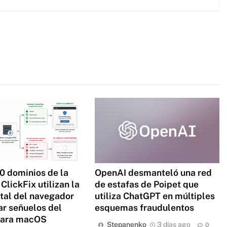
0 dominios de la
OpenAI desmanteló una red
ClickFix utilizan la
de estafas de Poipet que
ital del navegador
utiliza ChatGPT en múltiples
ar señuelos del
esquemas fraudulentos
para macOS
Stepanenko
3 días ago
0