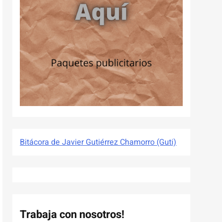
Bitácora de Javier Gutiérrez Chamorro (Guti)
Trabaja con nosotros!