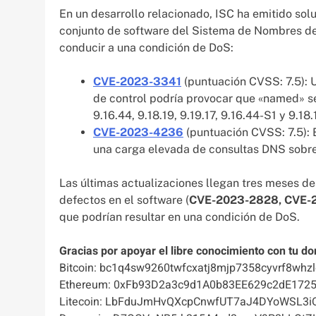
En un desarrollo relacionado, ISC ha emitido sol
conjunto de software del Sistema de Nombres de
conducir a una condición de DoS:
CVE-2023-3341
(puntuación CVSS: 7.5): U
de control podría provocar que «named» se
9.16.44, 9.18.19, 9.19.17, 9.16.44-S1 y 9.18.
CVE-2023-4236
(puntuación CVSS: 7.5): 
una carga elevada de consultas DNS sobre 
Las últimas actualizaciones llegan tres meses de
defectos en el software (
CVE-2023-2828, CVE-
que podrían resultar en una condición de DoS.
Gracias por apoyar el libre conocimiento con tu do
Bitcoin: bc1q4sw9260twfcxatj8mjp7358cyvrf8whzl
Ethereum: 0xFb93D2a3c9d1A0b83EE629c2dE172
Litecoin: LbFduJmHvQXcpCnwfUT7aJ4DYoWSL3i