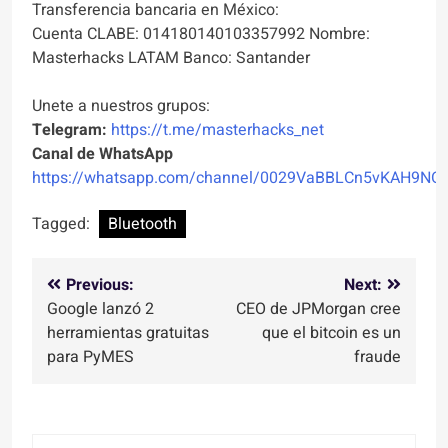
Transferencia bancaria en México:
Cuenta CLABE: 014180140103357992 Nombre:
Masterhacks LATAM Banco: Santander
Unete a nuestros grupos:
Telegram:
https://t.me/masterhacks_net
Canal de WhatsApp
https://whatsapp.com/channel/0029VaBBLCn5vKAH9NO
Tagged:
Bluetooth
Navegación
Previous:
Next:
Google lanzó 2
CEO de JPMorgan cree
de
herramientas gratuitas
que el bitcoin es un
entradas
para PyMES
fraude