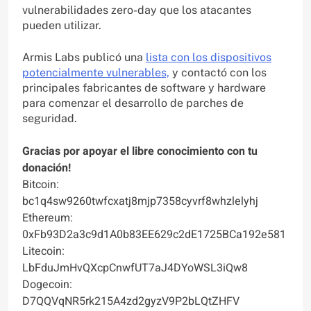
vulnerabilidades zero-day que los atacantes
pueden utilizar.
Armis Labs publicó una
lista con los dispositivos
potencialmente vulnerables,
y contactó con los
principales fabricantes de software y hardware
para comenzar el desarrollo de parches de
seguridad.
Gracias por apoyar el libre conocimiento con tu
donación!
Bitcoin:
bc1q4sw9260twfcxatj8mjp7358cyvrf8whzlelyhj
Ethereum:
0xFb93D2a3c9d1A0b83EE629c2dE1725BCa192e581
Litecoin:
LbFduJmHvQXcpCnwfUT7aJ4DYoWSL3iQw8
Dogecoin:
D7QQVqNR5rk215A4zd2gyzV9P2bLQtZHFV