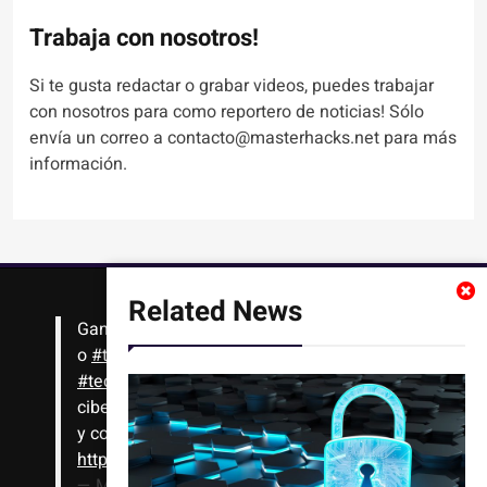
Trabaja con nosotros!
Si te gusta redactar o grabar videos, puedes trabajar
con nosotros para como reportero de noticias! Sólo
envía un correo a contacto@masterhacks.net para más
información.
Related News
Gana
#Bitcoin
solo con leer artículos, noticias
o
#tutoriales
interesantes de ciencia,
#tecnología
,
#criptomonedas
, seguridad
cibernética y más!! Sólo tienes que registrarte
y comenzar a navegar
https://t.co/1KjkllJEit
— Masterhacks (@Masterhacks_net)
August