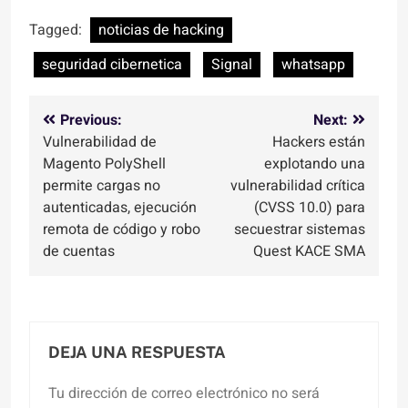
Tagged:
noticias de hacking
seguridad cibernetica
Signal
whatsapp
Navegación
Previous:
Next:
Vulnerabilidad de
Hackers están
de
Magento PolyShell
explotando una
entradas
permite cargas no
vulnerabilidad crítica
autenticadas, ejecución
(CVSS 10.0) para
remota de código y robo
secuestrar sistemas
de cuentas
Quest KACE SMA
DEJA UNA RESPUESTA
Tu dirección de correo electrónico no será