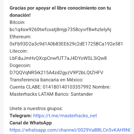
Gracias por apoyar el libre conocimiento con tu
donación!
Bitcoin:
bc1q4sw9260twfcxatj8mjp7358cyvrf8whzlelyhj
Ethereum:
0xFb93D2a3c9d1A0b83EE629c2dE1725BCa192e581
Litecoin:
LbFduJmHvQXcpCnwfUT7aJ4DYoWSL3iQw8
Dogecoin:
D7QQVqNR5rk215A4zd2gyzV9P2bLQtZHFV
Transferencia bancaria en México:
Cuenta CLABE: 014180140103357992 Nombre:
Masterhacks LATAM Banco: Santander
Unete a nuestros grupos:
Telegram:
https://t.me/masterhacks_net
Canal de WhatsApp
https://whatsapp.com/channel/0029VaBBLCn5vKAH9NO