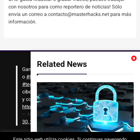
con nosotros para como reportero de noticias! Sólo
envía un correo a contacto@masterhacks.net para más
información.
Related News
Gana
#Bitcoin
solo con leer artículos, noticias
o
#tutoriales
interesantes de ciencia,
#tecnología
,
#criptomonedas
, seguridad
cibernética y más!! Sólo tienes que registrarte
y comenzar a navegar
https://t.co/1KjkllJEit
— Masterhacks (@Masterhacks_net)
August
30, 2020
Este sitio web utiliza cookies. Si continuas navegando