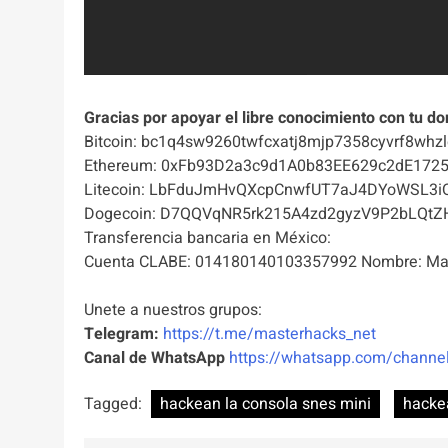
Gracias por apoyar el libre conocimiento con tu do
Bitcoin: bc1q4sw9260twfcxatj8mjp7358cyvrf8whzl
Ethereum: 0xFb93D2a3c9d1A0b83EE629c2dE172
Litecoin: LbFduJmHvQXcpCnwfUT7aJ4DYoWSL3i
Dogecoin: D7QQVqNR5rk215A4zd2gyzV9P2bLQtZ
Transferencia bancaria en México:
Cuenta CLABE: 014180140103357992 Nombre: Mas
Unete a nuestros grupos:
Telegram:
https://t.me/masterhacks_net
Canal de WhatsApp
https://whatsapp.com/chan
Tagged:
hackean la consola snes mini
hacke