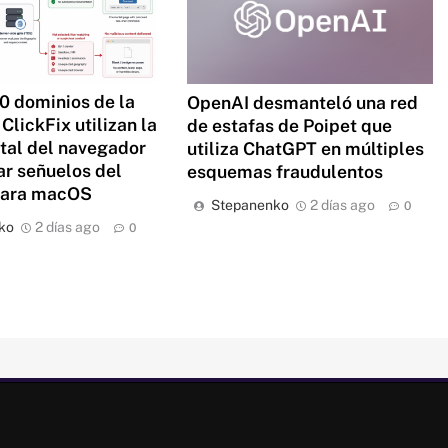
0 dominios de la
OpenAI desmanteló una red
ClickFix utilizan la
de estafas de Poipet que
ital del navegador
utiliza ChatGPT en múltiples
ar señuelos del
esquemas fraudulentos
para macOS
Stepanenko
2 días ago
0
ko
2 días ago
0