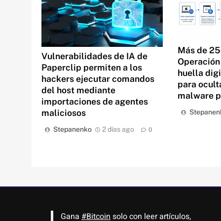
Más de 25
Vulnerabilidades de IA de
Operación 
Paperclip permiten a los
huella dig
hackers ejecutar comandos
para ocult
del host mediante
malware 
importaciones de agentes
maliciosos
Stepanen
Stepanenko
2 días ago
0
Gana
#Bitcoin
solo con leer artículos,