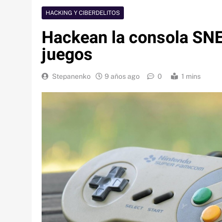
HACKING Y CIBERDELITOS
Hackean la consola SNE
juegos
Stepanenko
9 años ago
0
1 mins