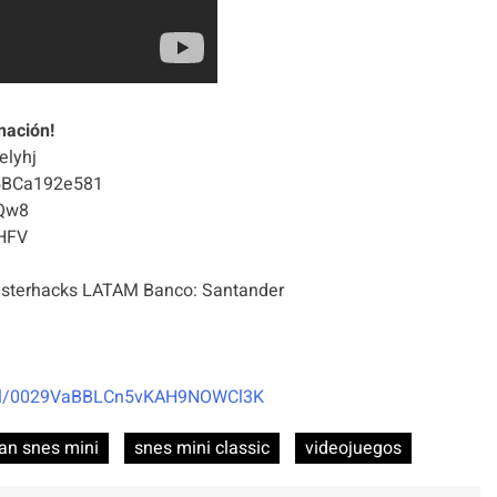
nación!
elyhj
5BCa192e581
Qw8
HFV
terhacks LATAM Banco: Santander
nel/0029VaBBLCn5vKAH9NOWCl3K
an snes mini
snes mini classic
videojuegos