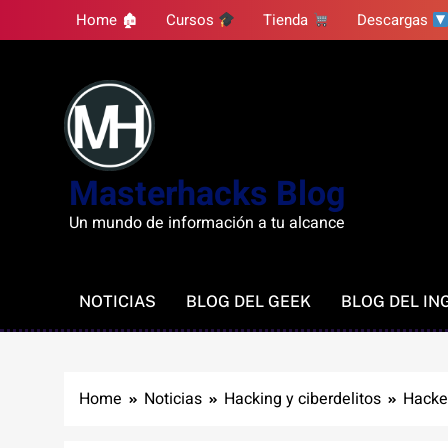
Skip
Home 🏚
Cursos
Tienda
Descargas
to
content
Masterhacks Blog
Un mundo de información a tu alcance
NOTICIAS
BLOG DEL GEEK
BLOG DEL IN
Home
Noticias
Hacking y ciberdelitos
Hacke