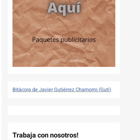
Bitácora de Javier Gutiérrez Chamorro (Guti)
Trabaja con nosotros!