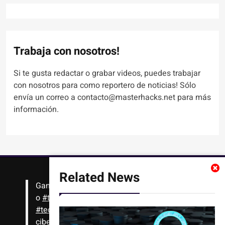
Trabaja con nosotros!
Si te gusta redactar o grabar videos, puedes trabajar
con nosotros para como reportero de noticias! Sólo
envía un correo a contacto@masterhacks.net para más
información.
Related News
Gana
#Bitcoin
solo con leer artículos, noticias
o
#tutoriales
interesantes de ciencia,
#tecnología
,
#criptomonedas
, seguridad
cibernética y más!! Sólo tienes que registrarte