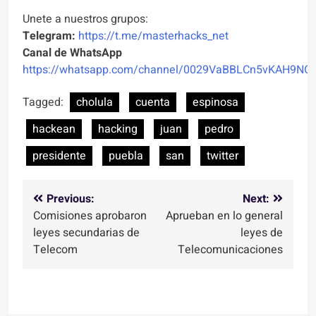
Unete a nuestros grupos:
Telegram:
https://t.me/masterhacks_net
Canal de WhatsApp
https://whatsapp.com/channel/0029VaBBLCn5vKAH9NO
Tagged:
cholula
cuenta
espinosa
hackean
hacking
juan
pedro
presidente
puebla
san
twitter
Navegación
Previous:
Next:
Comisiones aprobaron
Aprueban en lo general
de
leyes secundarias de
leyes de
entradas
Telecom
Telecomunicaciones