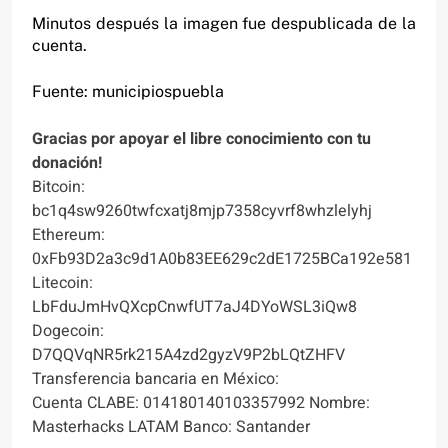
Minutos después la imagen fue despublicada de la
cuenta.
Fuente: municipiospuebla
Gracias por apoyar el libre conocimiento con tu
donación!
Bitcoin:
bc1q4sw9260twfcxatj8mjp7358cyvrf8whzlelyhj
Ethereum:
0xFb93D2a3c9d1A0b83EE629c2dE1725BCa192e581
Litecoin:
LbFduJmHvQXcpCnwfUT7aJ4DYoWSL3iQw8
Dogecoin:
D7QQVqNR5rk215A4zd2gyzV9P2bLQtZHFV
Transferencia bancaria en México:
Cuenta CLABE: 014180140103357992 Nombre:
Masterhacks LATAM Banco: Santander