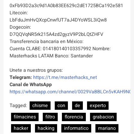
0xFb93D2a3c9d1A0b83EE629c2dE1725BCa192e581
Litecoin:
LbFduJmHvQXcpCnwfUT7aJ4DYoWSL3iQw8
Dogecoin:
D7QQVqNR5rk215A4zd2gyzV9P2bLQtZHFV
Transferencia bancaria en México:
Cuenta CLABE: 014180140103357992 Nombre:
Masterhacks LATAM Banco: Santander
Unete a nuestros grupos:
Telegram:
https://t.me/masterhacks_net
Canal de WhatsApp
https://whatsapp.com/channel/0029VaBBLCn5vKAH9NO
Tagged:
chisme
con
de
experto
filmacines
filtro
florencia
grabacion
hacker
hacking
informatico
mariano