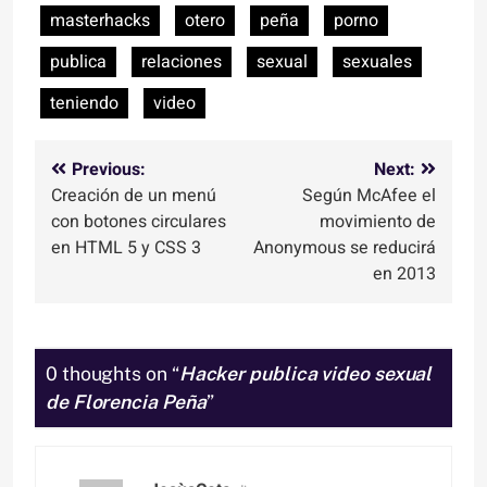
masterhacks
otero
peña
porno
publica
relaciones
sexual
sexuales
teniendo
video
Navegación
Previous:
Next:
Creación de un menú
Según McAfee el
de
con botones circulares
movimiento de
entradas
en HTML 5 y CSS 3
Anonymous se reducirá
en 2013
0 thoughts on “
Hacker publica video sexual
de Florencia Peña
”