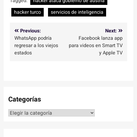
Tagged:
hacker ataca gobierno de austria
hacker turco
servicios de inteligencia
Navegación
Previous:
Next:
WhatsApp podría
Facebook lanza app
de
regresar a los viejos
para videos en Smart TV
entradas
estados
y Apple TV
Categorías
Categorías