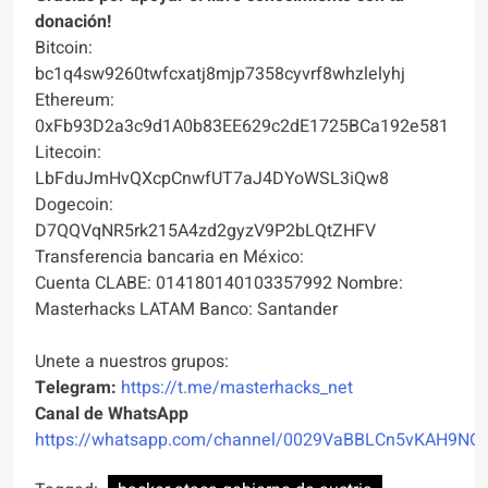
donación!
Bitcoin:
bc1q4sw9260twfcxatj8mjp7358cyvrf8whzlelyhj
Ethereum:
0xFb93D2a3c9d1A0b83EE629c2dE1725BCa192e581
Litecoin:
LbFduJmHvQXcpCnwfUT7aJ4DYoWSL3iQw8
Dogecoin:
D7QQVqNR5rk215A4zd2gyzV9P2bLQtZHFV
Transferencia bancaria en México:
Cuenta CLABE: 014180140103357992 Nombre:
Masterhacks LATAM Banco: Santander
Unete a nuestros grupos:
Telegram:
https://t.me/masterhacks_net
Canal de WhatsApp
https://whatsapp.com/channel/0029VaBBLCn5vKAH9NO