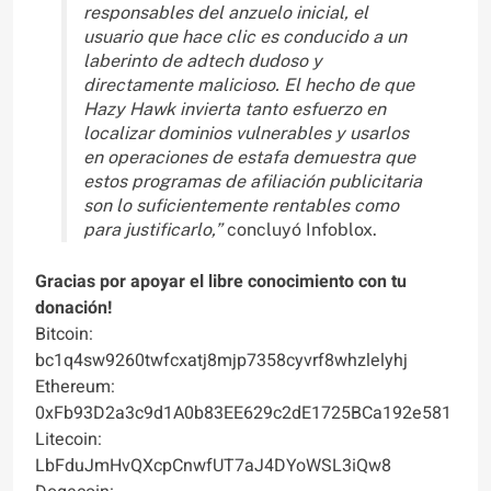
responsables del anzuelo inicial, el
usuario que hace clic es conducido a un
laberinto de adtech dudoso y
directamente malicioso. El hecho de que
Hazy Hawk invierta tanto esfuerzo en
localizar dominios vulnerables y usarlos
en operaciones de estafa demuestra que
estos programas de afiliación publicitaria
son lo suficientemente rentables como
para justificarlo,”
concluyó Infoblox.
Gracias por apoyar el libre conocimiento con tu
donación!
Bitcoin:
bc1q4sw9260twfcxatj8mjp7358cyvrf8whzlelyhj
Ethereum:
0xFb93D2a3c9d1A0b83EE629c2dE1725BCa192e581
Litecoin:
LbFduJmHvQXcpCnwfUT7aJ4DYoWSL3iQw8