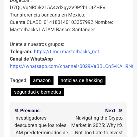
Dogecoin:
D7QQVqNR5rk215A4zd2gyzV9P2bLQtZHFV
Transferencia bancaria en México:
Cuenta CLABE: 014180140103357992 Nombre:
Masterhacks LATAM Banco: Santander
Unete a nuestros grupos:
Telegram:
https://t.me/masterhacks_net
Canal de WhatsApp
https://whatsapp.com/channel/0029VaBBLCn5vKAH9NO
Tagged:
amazon
noticias de hacking
seguridad cibernetica
Navegación
Previous:
Next:
Investigadores
Navigating the Crypto
de
descubren que los roles
Market in 2025: Why It’s
entradas
IAM predeterminados de
Not Too Late to Invest