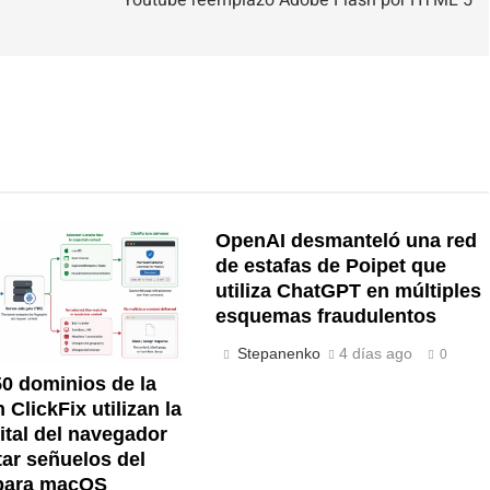
Youtube reemplazó Adobe Flash por HTML 5
OpenAI desmanteló una red
de estafas de Poipet que
utiliza ChatGPT en múltiples
esquemas fraudulentos
Stepanenko
4 días ago
0
0 dominios de la
ClickFix utilizan la
gital del navegador
tar señuelos del
para macOS