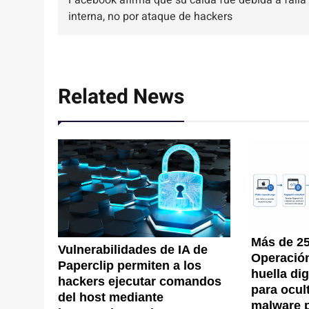
Facebook afirma que su caída fue debida a falla
de
interna, no por ataque de hackers
entradas
Related News
Más de 25
Vulnerabilidades de IA de
Operación 
Paperclip permiten a los
huella di
hackers ejecutar comandos
para ocul
del host mediante
malware 