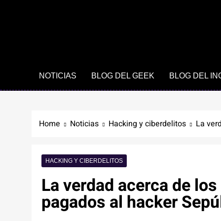
NOTICIAS
BLOG DEL GEEK
BLOG DEL I
Home
Noticias
Hacking y ciberdelitos
La ver
HACKING Y CIBERDELITOS
La verdad acerca de los
pagados al hacker Sepú