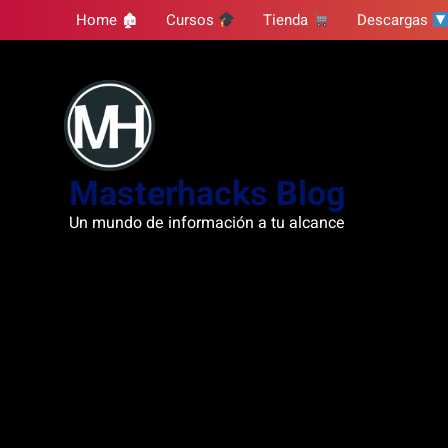
Skip
Home 🏚
Cursos
Tienda
Descargas
to
content
Masterhacks Blog
Un mundo de información a tu alcance