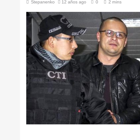
Stepanenko
12 años ago
0
2 mins