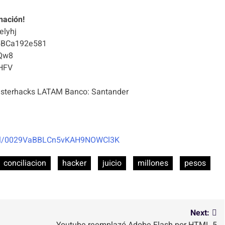
nación!
elyhj
5BCa192e581
Qw8
HFV
terhacks LATAM Banco: Santander
nel/0029VaBBLCn5vKAH9NOWCl3K
conciliacion
hacker
juicio
millones
pesos
Next: