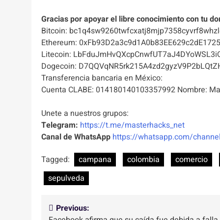
Gracias por apoyar el libre conocimiento con tu do
Bitcoin: bc1q4sw9260twfcxatj8mjp7358cyvrf8whzl
Ethereum: 0xFb93D2a3c9d1A0b83EE629c2dE172
Litecoin: LbFduJmHvQXcpCnwfUT7aJ4DYoWSL3i
Dogecoin: D7QQVqNR5rk215A4zd2gyzV9P2bLQtZ
Transferencia bancaria en México:
Cuenta CLABE: 014180140103357992 Nombre: Mas
Unete a nuestros grupos:
Telegram:
https://t.me/masterhacks_net
Canal de WhatsApp
https://whatsapp.com/chan
Tagged:
campana
colombia
comercio
sepulveda
Navegación
Previous: