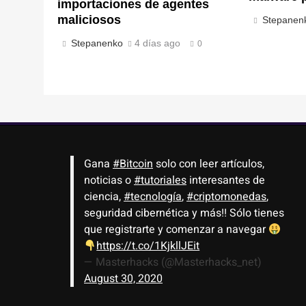
importaciones de agentes
maliciosos
Stepanen
Stepanenko
4 días ago
0
Gana
#Bitcoin
solo con leer artículos,
noticias o
#tutoriales
interesantes de
ciencia,
#tecnología
,
#criptomonedas
,
seguridad cibernética y más!! Sólo tienes
que registrarte y comenzar a navegar
https://t.co/1KjkllJEit
— Masterhacks (@Masterhacks_net)
August 30, 2020