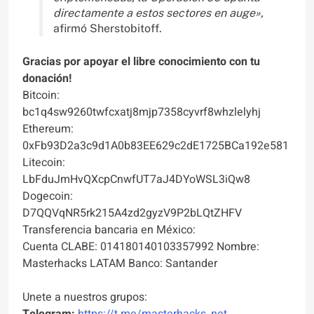
directamente a estos sectores en auge»,
afirmó Sherstobitoff.
Gracias por apoyar el libre conocimiento con tu
donación!
Bitcoin:
bc1q4sw9260twfcxatj8mjp7358cyvrf8whzlelyhj
Ethereum:
0xFb93D2a3c9d1A0b83EE629c2dE1725BCa192e581
Litecoin:
LbFduJmHvQXcpCnwfUT7aJ4DYoWSL3iQw8
Dogecoin:
D7QQVqNR5rk215A4zd2gyzV9P2bLQtZHFV
Transferencia bancaria en México:
Cuenta CLABE: 014180140103357992 Nombre:
Masterhacks LATAM Banco: Santander
Unete a nuestros grupos:
Telegram:
https://t.me/masterhacks_net