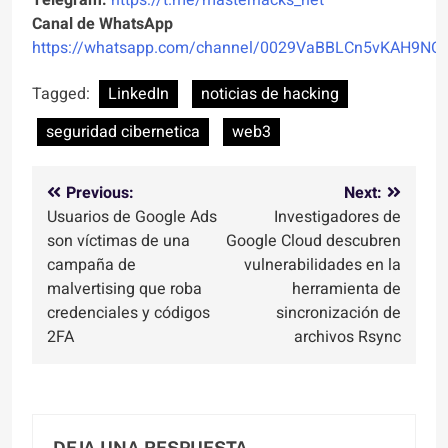
Canal de WhatsApp
https://whatsapp.com/channel/0029VaBBLCn5vKAH9NO
Tagged:
LinkedIn
noticias de hacking
seguridad cibernetica
web3
Navegación
Previous:
Next:
Usuarios de Google Ads
Investigadores de
de
son víctimas de una
Google Cloud descubren
entradas
campaña de
vulnerabilidades en la
malvertising que roba
herramienta de
credenciales y códigos
sincronización de
2FA
archivos Rsync
DEJA UNA RESPUESTA