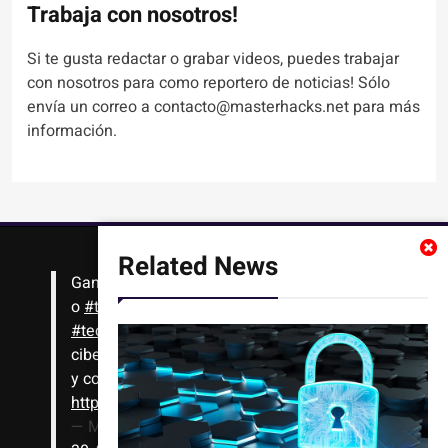
Trabaja con nosotros!
Si te gusta redactar o grabar videos, puedes trabajar
con nosotros para como reportero de noticias! Sólo
envía un correo a contacto@masterhacks.net para más
información.
Related News
Gana
#Bitcoin
solo con leer artículos, noticias
o
#tutoriales
interesantes de ciencia,
#tecnología
,
#criptomonedas
, seguridad
cibernética y más!! Sólo tienes que registrarte
y comenzar a navegar
https://t.co/1KjkllJEit
— Masterhacks (@Masterhacks_net)
August