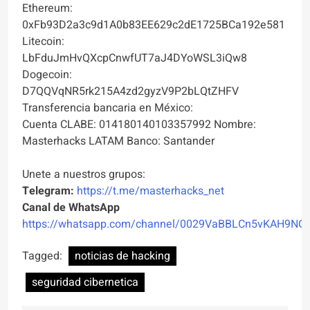
Ethereum:
0xFb93D2a3c9d1A0b83EE629c2dE1725BCa192e581
Litecoin:
LbFduJmHvQXcpCnwfUT7aJ4DYoWSL3iQw8
Dogecoin:
D7QQVqNR5rk215A4zd2gyzV9P2bLQtZHFV
Transferencia bancaria en México:
Cuenta CLABE: 014180140103357992 Nombre:
Masterhacks LATAM Banco: Santander
Unete a nuestros grupos:
Telegram:
https://t.me/masterhacks_net
Canal de WhatsApp
https://whatsapp.com/channel/0029VaBBLCn5vKAH9NO
Tagged:
noticias de hacking
seguridad cibernetica