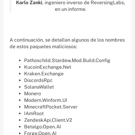
Karlo Zanki
, ingeniero inverso de ReversingLabs,
en un informe.
A continuación, se detallan algunos de los nombres
de estos paquetes maliciosos:
Pathoschild.Stardew.Mod.Build.Config
KucoinExchange.Net
Kraken.Exchange
DiscordsRpc
SolanaWallet
Monero
Modern.Winform.UI
MinecraftPocket.Server
IAmRoot
ZendeskApi.Client.V2
Betalgo.Open.AI
Forge.Open.AI