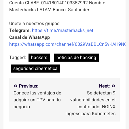
Cuenta CLABE: 014180140103357992 Nombre:
Masterhacks LATAM Banco: Santander
Unete a nuestros grupos:
Telegram:
https://t.me/masterhacks_net
Canal de WhatsApp
https://whatsapp.com/channel/0029VaBBLCn5vKAH9NO
Tagged:
hackers
noticias de hacking
seguridad cibernetica
Navegación
Previous:
Next:
Conoce las ventajas de
Se detectan 9
de
adquirir un TPV para tu
vulnerabilidades en el
entradas
negocio
controlador NGINX
Ingress para Kubernetes