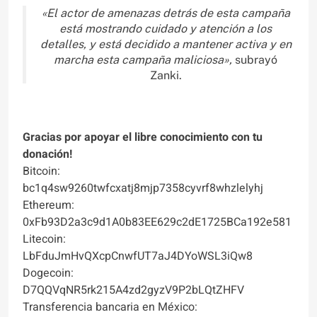
«El actor de amenazas detrás de esta campaña
está mostrando cuidado y atención a los
detalles, y está decidido a mantener activa y en
marcha esta campaña maliciosa»,
subrayó
Zanki.
Gracias por apoyar el libre conocimiento con tu
donación!
Bitcoin:
bc1q4sw9260twfcxatj8mjp7358cyvrf8whzlelyhj
Ethereum:
0xFb93D2a3c9d1A0b83EE629c2dE1725BCa192e581
Litecoin:
LbFduJmHvQXcpCnwfUT7aJ4DYoWSL3iQw8
Dogecoin:
D7QQVqNR5rk215A4zd2gyzV9P2bLQtZHFV
Transferencia bancaria en México: