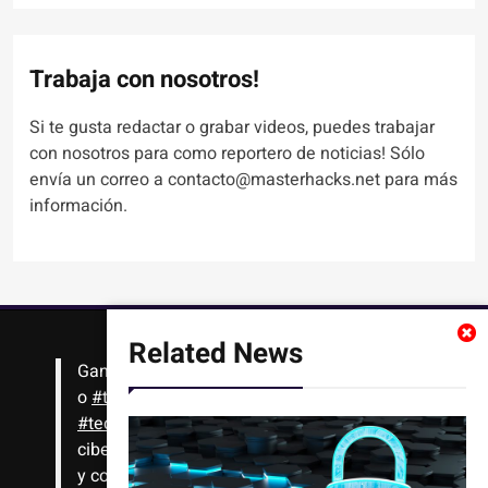
Trabaja con nosotros!
Si te gusta redactar o grabar videos, puedes trabajar
con nosotros para como reportero de noticias! Sólo
envía un correo a contacto@masterhacks.net para más
información.
Related News
Gana
#Bitcoin
solo con leer artículos, noticias
o
#tutoriales
interesantes de ciencia,
#tecnología
,
#criptomonedas
, seguridad
cibernética y más!! Sólo tienes que registrarte
y comenzar a navegar