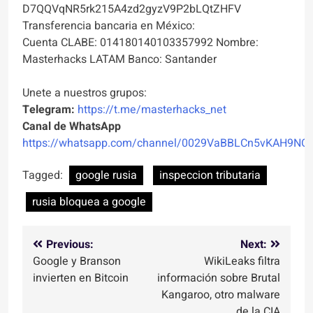
D7QQVqNR5rk215A4zd2gyzV9P2bLQtZHFV
Transferencia bancaria en México:
Cuenta CLABE: 014180140103357992 Nombre:
Masterhacks LATAM Banco: Santander
Unete a nuestros grupos:
Telegram:
https://t.me/masterhacks_net
Canal de WhatsApp
https://whatsapp.com/channel/0029VaBBLCn5vKAH9NO
Tagged:
google rusia
inspeccion tributaria
rusia bloquea a google
Navegación
Previous:
Next:
Google y Branson
WikiLeaks filtra
de
invierten en Bitcoin
información sobre Brutal
entradas
Kangaroo, otro malware
de la CIA