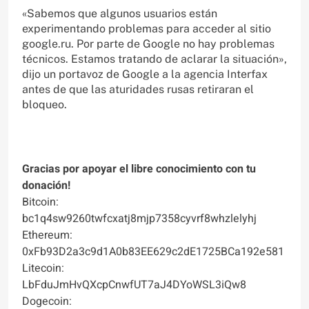
«Sabemos que algunos usuarios están
experimentando problemas para acceder al sitio
google.ru. Por parte de Google no hay problemas
técnicos. Estamos tratando de aclarar la situación»,
dijo un portavoz de Google a la agencia Interfax
antes de que las aturidades rusas retiraran el
bloqueo.
Gracias por apoyar el libre conocimiento con tu
donación!
Bitcoin:
bc1q4sw9260twfcxatj8mjp7358cyvrf8whzlelyhj
Ethereum:
0xFb93D2a3c9d1A0b83EE629c2dE1725BCa192e581
Litecoin:
LbFduJmHvQXcpCnwfUT7aJ4DYoWSL3iQw8
Dogecoin: