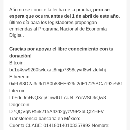
Aún no se conoce la fecha de la prueba,
pero se
espera que ocurra antes del 1 de abril de este año
,
último día para los legisladores propongan
enmiendas al Programa Nacional de Economía
Digital.
Gracias por apoyar el libre conocimiento con tu
donación!
Bitcoin:
bc1q4sw9260twfcxatj8mjp7358cyvrf8whzlelyhj
Ethereum:
0xFb93D2a3c9d1A0b83EE629c2dE1725BCa192e581
Litecoin:
LbFduJmHvQXcpCnwfUT7aJ4DYoWSL3iQw8
Dogecoin:
D7QQVqNR5rk215A4zd2gyzV9P2bLQtZHFV
Transferencia bancaria en México:
Cuenta CLABE: 014180140103357992 Nombre: