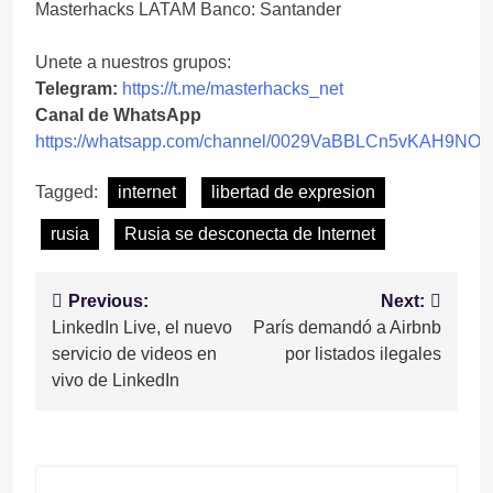
Masterhacks LATAM Banco: Santander
Unete a nuestros grupos:
Telegram:
https://t.me/masterhacks_net
Canal de WhatsApp
https://whatsapp.com/channel/0029VaBBLCn5vKAH9NO
Tagged:
internet
libertad de expresion
rusia
Rusia se desconecta de Internet
Navegación
Previous:
Next:
LinkedIn Live, el nuevo
París demandó a Airbnb
de
servicio de videos en
por listados ilegales
entradas
vivo de LinkedIn