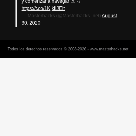
y comenzar a navegar 🤑 👇
https://t.co/1KjkllJEit
— Masterhacks (@Masterhacks_net)
August
30, 2020
Todos los derechos reservados © 2008-2026 - www.masterhacks.net