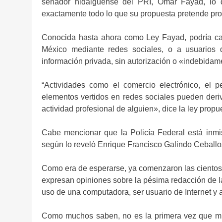
senador hidalguense del PRI, Omar Fayad, lo 
exactamente todo lo que su propuesta pretende proh
Conocida hasta ahora como Ley Fayad, podría cas
México mediante redes sociales, o a usuarios q
información privada, sin autorización o «indebidam
“Actividades como el comercio electrónico, el pe
elementos vertidos en redes sociales pueden deriv
actividad profesional de alguien», dice la ley prop
Cabe mencionar que la Policía Federal está inmi
según lo reveló Enrique Francisco Galindo Ceballos
Como era de esperarse, ya comenzaron las cientos 
expresan opiniones sobre la pésima redacción de l
uso de una computadora, ser usuario de Internet y 
Como muchos saben, no es la primera vez que mi