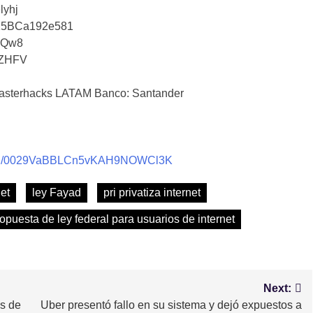
lyhj
25BCa192e581
iQw8
tZHFV
sterhacks LATAM Banco: Santander
nnel/0029VaBBLCn5vKAH9NOWCl3K
et
ley Fayad
pri privatiza internet
opuesta de ley federal para usuarios de internet
Next:
es de
Uber presentó fallo en su sistema y dejó expuestos a