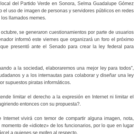
da local del Partido Verde en Sonora, Selma Guadalupe Gómez
to el uso de imagen de personas y servidores públicos en redes
on los llamados memes.
ctubre, se generaron cuestionamientos por parte de usuarios
senador informó este viernes que organizará un foro el próximo
 que presentó ante el Senado para crear la ley federal para
chando a la sociedad, elaboraremos una mejor ley para todos”,
udadanos y a los internautas para colaborar y diseñar una ley
or supuestos piratas informáticos.
nde limitar el derecho a la expresión en Internet ni limitar el
ugiriendo entonces con su propuesta?.
Internet vivirá con temor de compartir alguna imagen, nota,
 momento de «idiotez» de los funcionarios, por lo que en lugar
árcel a quienes se mofen al respecto.