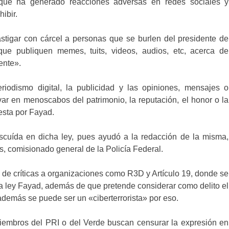
que ha generado reacciones adversas en redes sociales y
ibir.
tigar con cárcel a personas que se burlen del presidente de
ue publiquen memes, tuits, videos, audios, etc, acerca de
ente».
riodismo digital, la publicidad y las opiniones, mensajes o
ar en menoscabos del patrimonio, la reputación, el honor o la
uesta por Fayad.
scuída en dicha ley, pues ayudó a la redacción de la misma,
, comisionado general de la Policía Federal.
de críticas a organizaciones como R3D y Artículo 19, donde se
a ley Fayad, además de que pretende considerar como delito el
además se puede ser un «ciberterrorista» por eso.
embros del PRI o del Verde buscan censurar la expresión en