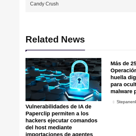
de
Candy Crush
entradas
Related News
Más de 25
Operación 
huella di
para ocul
malware 
Stepanen
Vulnerabilidades de IA de
Paperclip permiten a los
hackers ejecutar comandos
del host mediante
importaciones de agentes