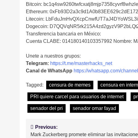
Bitcoin: bc1q4sw9260twfcxatj8mjp7358cyvrf8whzle
Ethereum: 0xFb93D2a3c9d1A0b83EE629c2dE17
Litecoin: LbFduJmHvQXcpCnwfUT7aJ4DYoWSL3
Dogecoin: D7QQVqNR5rk215A4zd2gyzV9P2bLQ
Transferencia bancaria en México:
Cuenta CLABE: 014180140103357992 Nombre: Ma
Unete a nuestros grupos:
Telegram:
https://t.me/masterhacks_net
Canal de WhatsApp
https://whatsapp.com/cha
Tagged:
censura de memes
censura en intern
PRI quiere carcel para usuarios de internet
pr
senador del pri
senador omar fayad
Navegación
Previous:
Mark Zuckerberg promete eliminar las invitacion