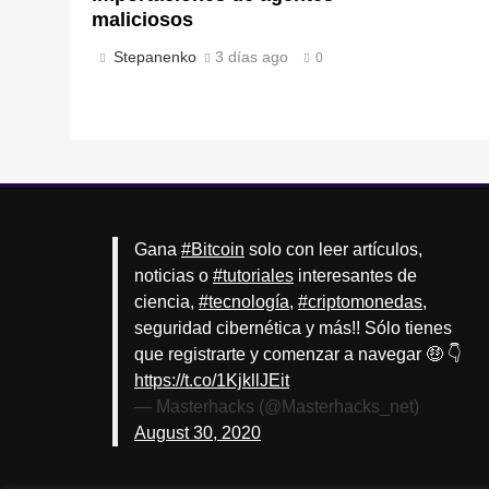
maliciosos
Stepanenko
3 días ago
0
Gana
#Bitcoin
solo con leer artículos,
noticias o
#tutoriales
interesantes de
ciencia,
#tecnología
,
#criptomonedas
,
seguridad cibernética y más!! Sólo tienes
que registrarte y comenzar a navegar 🤑 👇
https://t.co/1KjkllJEit
— Masterhacks (@Masterhacks_net)
August 30, 2020