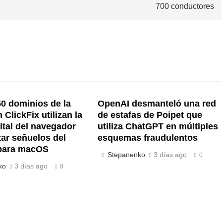
700 conductores
0 dominios de la
OpenAI desmanteló una red
ClickFix utilizan la
de estafas de Poipet que
gital del navegador
utiliza ChatGPT en múltiples
tar señuelos del
esquemas fraudulentos
para macOS
Stepanenko
3 días ago
0
ko
3 días ago
0