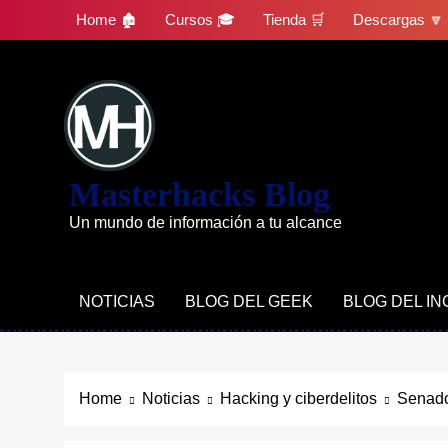
Skip
Home 🏚
Cursos 🎓
Tienda 🛒
Descargas 🔽
to
content
Masterhacks Blog
Un mundo de información a tu alcance
NOTICIAS
BLOG DEL GEEK
BLOG DEL I
Home
Noticias
Hacking y ciberdelitos
Senador