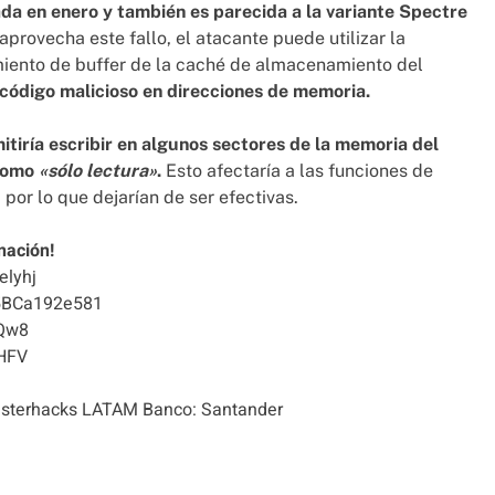
cada en enero y también es parecida a la variante Spectre
aprovecha este fallo, el atacante puede utilizar la
miento de buffer de la caché de almacenamiento del
r código malicioso en direcciones de memoria.
mitiría escribir en algunos sectores de la memoria del
 como
«sólo lectura»
.
Esto afectaría a las funciones de
por lo que dejarían de ser efectivas.
nación!
elyhj
5BCa192e581
Qw8
HFV
terhacks LATAM Banco: Santander