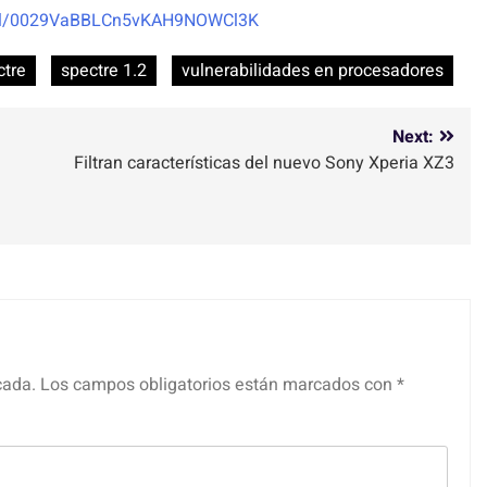
nel/0029VaBBLCn5vKAH9NOWCl3K
ctre
spectre 1.2
vulnerabilidades en procesadores
Next:
Filtran características del nuevo Sony Xperia XZ3
cada.
Los campos obligatorios están marcados con
*