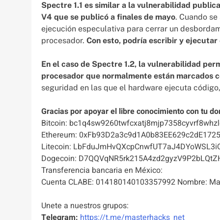
Spectre 1.1 es similar a la vulnerabilidad publi
V4 que se publicó a finales de mayo
. Cuando se 
ejecución especulativa para cerrar un desborda
procesador.
Con esto, podría escribir y ejecuta
En el caso de Spectre 1.2, la vulnerabilidad per
procesador que normalmente están marcados
seguridad en las que el hardware ejecuta código, 
Gracias por apoyar el libre conocimiento con tu do
Bitcoin: bc1q4sw9260twfcxatj8mjp7358cyvrf8whzl
Ethereum: 0xFb93D2a3c9d1A0b83EE629c2dE172
Litecoin: LbFduJmHvQXcpCnwfUT7aJ4DYoWSL3i
Dogecoin: D7QQVqNR5rk215A4zd2gyzV9P2bLQtZ
Transferencia bancaria en México:
Cuenta CLABE: 014180140103357992 Nombre: Mas
Unete a nuestros grupos:
Telegram:
https://t.me/masterhacks_net