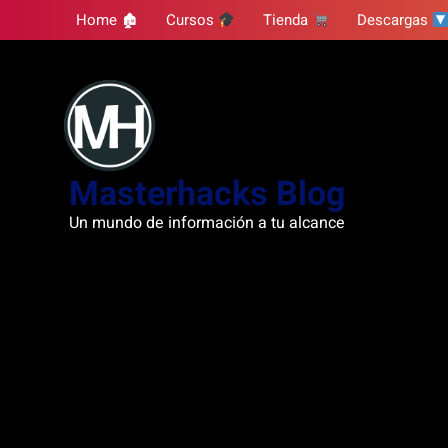
Skip
Home 🏚
Cursos
Tienda
Descargas
to
content
Masterhacks Blog
Un mundo de información a tu alcance