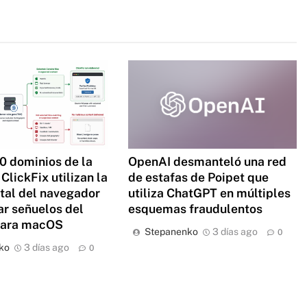
0 dominios de la
OpenAI desmanteló una red
ClickFix utilizan la
de estafas de Poipet que
ital del navegador
utiliza ChatGPT en múltiples
ar señuelos del
esquemas fraudulentos
para macOS
Stepanenko
3 días ago
0
ko
3 días ago
0