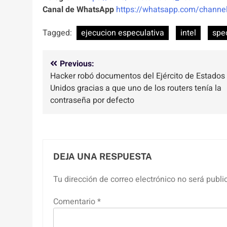
Canal de WhatsApp
https://whatsapp.com/chan
Tagged:
ejecucion especulativa
intel
spe
Navegación
Previous:
Hacker robó documentos del Ejército de Estados
de
Unidos gracias a que uno de los routers tenía la
entradas
contraseña por defecto
DEJA UNA RESPUESTA
Tu dirección de correo electrónico no será publi
Comentario
*