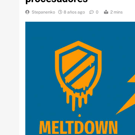
Stepanenko
8 años ago
0
2 mins