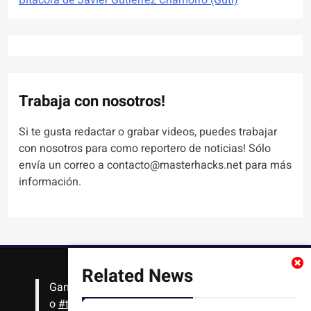
Bitácora de Javier Gutiérrez Chamorro (Guti)
Trabaja con nosotros!
Si te gusta redactar o grabar videos, puedes trabajar
con nosotros para como reportero de noticias! Sólo
envía un correo a contacto@masterhacks.net para más
información.
Related News
Gana
#Bitcoin
solo con leer artículos, noticias
o
#tutoriales
interesantes de ciencia,