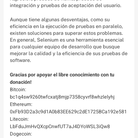
integración y pruebas de aceptación del usuario.
Aunque tiene algunas desventajas, como su
eficiencia en la ejecución de pruebas en paralelo,
existen soluciones para superar estos problemas.
En general, Selenium es una herramienta esencial
para cualquier equipo de desarrollo que busque
mejorar la calidad y la eficiencia de sus pruebas de
software.
Gracias por apoyar el libre conocimiento con tu
donación!
Bitcoin:
bc1q4sw9260twfcxatj8mjp7358cyvrf8whzlelyhj
Ethereum:
0xFb93D2a3c9d1A0b83EE629c2dE1725BCa192e581
Litecoin:
LbFduJmHvQXcpCnwfUT7aJ4DYoWSL3iQw8
Dogecoin: