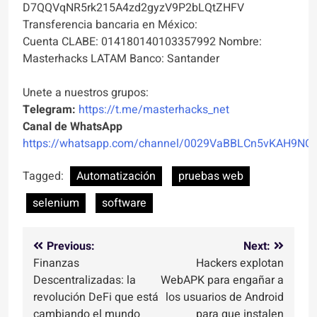
D7QQVqNR5rk215A4zd2gyzV9P2bLQtZHFV
Transferencia bancaria en México:
Cuenta CLABE: 014180140103357992 Nombre:
Masterhacks LATAM Banco: Santander
Unete a nuestros grupos:
Telegram:
https://t.me/masterhacks_net
Canal de WhatsApp
https://whatsapp.com/channel/0029VaBBLCn5vKAH9NO
Tagged:
Automatización
pruebas web
selenium
software
Navegación
Previous:
Next:
Finanzas
Hackers explotan
de
Descentralizadas: la
WebAPK para engañar a
entradas
revolución DeFi que está
los usuarios de Android
cambiando el mundo
para que instalen