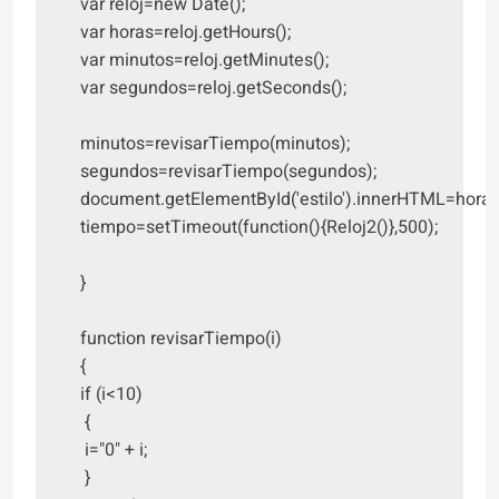
var reloj=new Date();

var horas=reloj.getHours();

var minutos=reloj.getMinutes();

var segundos=reloj.getSeconds();

minutos=revisarTiempo(minutos);

segundos=revisarTiempo(segundos);

document.getElementById('estilo').innerHTML=horas
tiempo=setTimeout(function(){Reloj2()},500);

}

function revisarTiempo(i)

{

if (i<10)

 {

 i="0" + i;

 }
