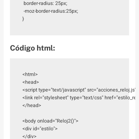
 border-radius: 25px;

 -moz-border-radius:25px;

}
Código html:
<html>

<head>

<script type="text/javascript" src="acciones_reloj.js">
<link rel="stylesheet" type="text/css" href="estilo_relo
</head>

<body onload="Reloj2()">

<div id="estilo">

</div>
