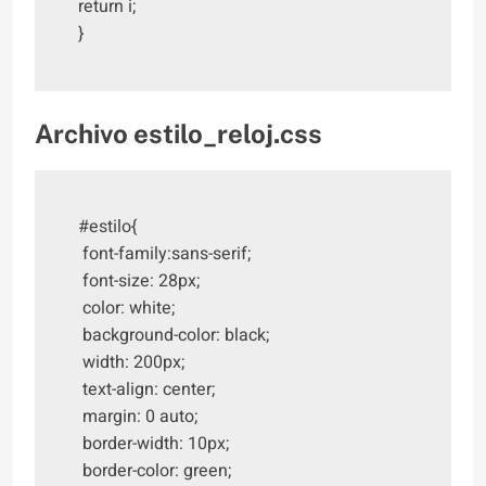
return i;

}
Archivo estilo_reloj.css
#estilo{

 font-family:sans-serif;

 font-size: 28px;

 color: white;

 background-color: black;

 width: 200px;

 text-align: center;

 margin: 0 auto;

 border-width: 10px;

 border-color: green;
