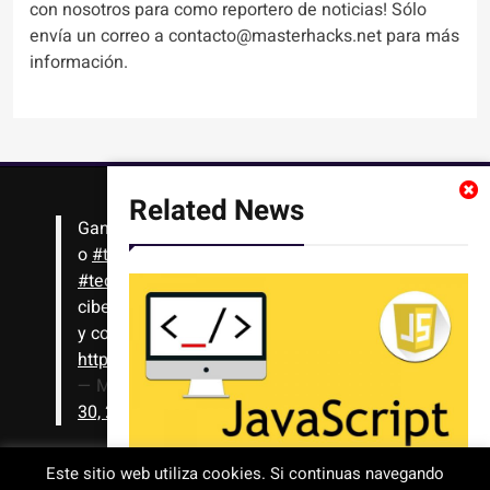
con nosotros para como reportero de noticias! Sólo
envía un correo a contacto@masterhacks.net para más
información.
Related News
Gana
#Bitcoin
solo con leer artículos, noticias
o
#tutoriales
interesantes de ciencia,
#tecnología
,
#criptomonedas
, seguridad
cibernética y más!! Sólo tienes que registrarte
y comenzar a navegar
https://t.co/1KjkllJEit
— Masterhacks (@Masterhacks_net)
August
30, 2020
Este sitio web utiliza cookies. Si continuas navegando
¿Qué ventajas tiene aprender