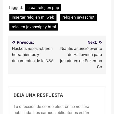
Tagged:
crear reloj en php
insertar reloj en mi web
reloj en javascript
reloj en javascript y html
Navegación
Previous:
Next:
Hackers rusos robaron
Niantic anunció evento
de
herramientas y
de Halloween para
entradas
documentos de la NSA
jugadores de Pokémon
Go
DEJA UNA RESPUESTA
Tu dirección de correo electrónico no será
publicada.
Los campos obligatorios están