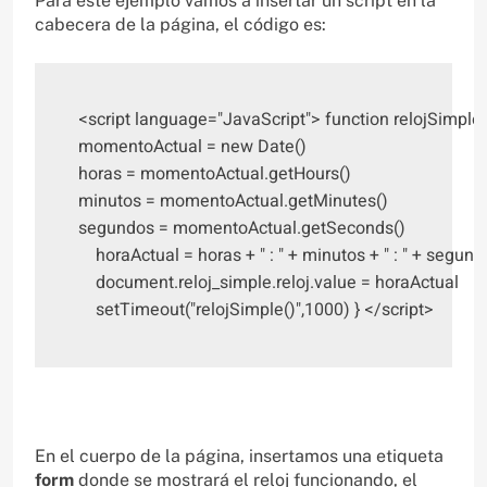
Para este ejemplo vamos a insertar un script en la
cabecera de la página, el código es:
<script language="JavaScript"> function relojSimple(){ 
momentoActual = new Date()     

horas = momentoActual.getHours()     

minutos = momentoActual.getMinutes()     

segundos = momentoActual.getSeconds() 

    horaActual = horas + " : " + minutos + " : " + segundo
    document.reloj_simple.reloj.value = horaActual

    setTimeout("relojSimple()",1000) } </script>
En el cuerpo de la página, insertamos una etiqueta
form
donde se mostrará el reloj funcionando, el