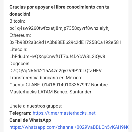
Gracias por apoyar el libre conocimiento con tu
donación!
Bitcoin:
bc1q4sw9260twfcxatj8mjp7358cyvrf8whzlelyhj
Ethereum:
0xFb93D2a3c9d1A0b83EE629c2dE1725BCa192e581
Litecoin:
LbFduJmHvQXcpCnwfUT7aJ4DYoWSL3iQw8
Dogecoin:
D7QQVqNR5rk215A4zd2gyzV9P2bLQtZHFV
Transferencia bancaria en México:
Cuenta CLABE: 014180140103357992 Nombre:
Masterhacks LATAM Banco: Santander
Unete a nuestros grupos:
Telegram:
https://t.me/masterhacks_net
Canal de WhatsApp
https://whatsapp.com/channel/0029VaBBLCn5vKAH9NO