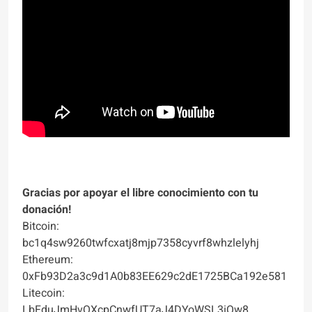
Gracias por apoyar el libre conocimiento con tu
donación!
Bitcoin:
bc1q4sw9260twfcxatj8mjp7358cyvrf8whzlelyhj
Ethereum:
0xFb93D2a3c9d1A0b83EE629c2dE1725BCa192e581
Litecoin:
LbFduJmHvQXcpCnwfUT7aJ4DYoWSL3iQw8