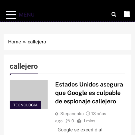
MENU
Home
callejero
callejero
Estados Unidos asegura
que Google es culpable
de espionaje callejero
TECNOLOGÍA
Stepanenko
13 años
ago
0
1 mins
Google se excedió al