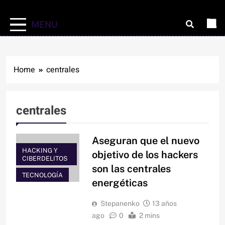
MENU
Home
centrales
centrales
Aseguran que el nuevo
HACKING Y
objetivo de los hackers
CIBERDELITOS
son las centrales
TECNOLOGÍA
energéticas
Stepanenko
13 años
ago
0
2 mins