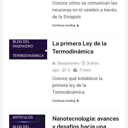
Conoce cómo se comunican las
neuronas en el cerebro a través
de la Sinapsis
Continue reading
BLOG DEL
La primera Ley de la
INGENIERO
Termodinámica
TERMODINÁMICA
Stepanenko
3 años
ago
0
7 mins
Conoce qué establece la
primera ley de la
Termodinámica
Continue reading
ARTÍCULOS
Nanotecnología: avances
y desafíos hacia una
BLOG DEL