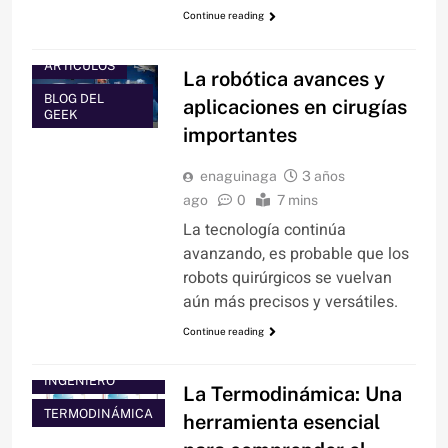
Continue reading
ARTÍCULOS
La robótica avances y
BLOG DEL
aplicaciones en cirugías
GEEK
importantes
enaguinaga
3 años
ago
0
7 mins
La tecnología continúa
avanzando, es probable que los
robots quirúrgicos se vuelvan
aún más precisos y versátiles.
Continue reading
BLOG DEL
INGENIERO
La Termodinámica: Una
TERMODINÁMICA
herramienta esencial