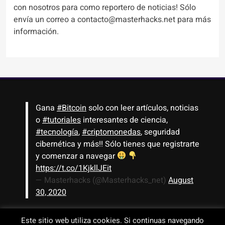
con nosotros para como reportero de noticias! Sólo
envía un correo a contacto@masterhacks.net para más
información.
Gana
#Bitcoin
solo con leer artículos, noticias
o
#tutoriales
interesantes de ciencia,
#tecnología
,
#criptomonedas
, seguridad
cibernética y más!! Sólo tienes que registrarte
y comenzar a navegar
https://t.co/1KjkllJEit
— Masterhacks (@Masterhacks_net)
August
30, 2020
Este sitio web utiliza cookies. Si continuas navegando