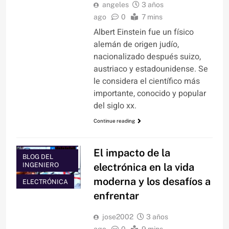
angeles
3 años
ago
0
7 mins
Albert Einstein fue un físico
alemán de origen judío,
nacionalizado después suizo,
austriaco y estadounidense. Se
le considera el científico más
importante, conocido y popular
del siglo xx.
ARTÍCULOS
Continue reading
BLOG DEL
GEEK
El impacto de la
BLOG DEL
INGENIERO
electrónica en la vida
moderna y los desafíos a
ELECTRÓNICA
enfrentar
jose2002
3 años