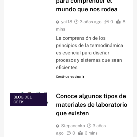
para comprender el
mundo que nos rodea
yai.18
3 años ago
0
8
mins
La comprensión de los
principios de la termodinámica
es esencial para diseñar
procesos y sistemas que sean
eficientes.
Continue reading
ARTÍCULOS
Conoce algunos tipos de
BLOG DEL
GEEK
materiales de laboratorio
que existen
Stepanenko
3 años
ago
0
6 mins