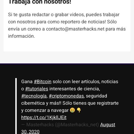
Trabaja con nosotros!
Si te gusta redactar o grabar videos, puedes trabajar
con nosotros para como reportero de noticias! Sólo
envía un correo a contacto@masterhacks.net para más
información.
Gana
#Bitcoin
solo con leer artículos, noticias
o
#tutoriales
interesantes de ciencia,
#tecnología
,
#criptomonedas
, seguridad
cibernética y más!! Sólo tienes que registrarte
y comenzar a navegar
https://t.co/1KjkllJEit
— Masterhacks (@Masterhacks_net)
August
30, 2020