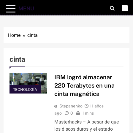
MENU
Home
cinta
cinta
IBM logró almacenar
220 Terabytes en una
TECNOLOGÍA
cinta magnética
Stepanenko
11 años
ago
0
1 mins
Masterhacks – A pesar de que
los discos duros y el estado