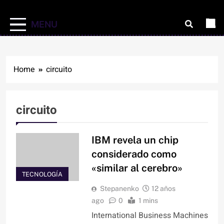
MENU
Home
circuito
circuito
IBM revela un chip
considerado como
«similar al cerebro»
TECNOLOGÍA
Stepanenko
12 años
ago
0
1 mins
International Business Machines