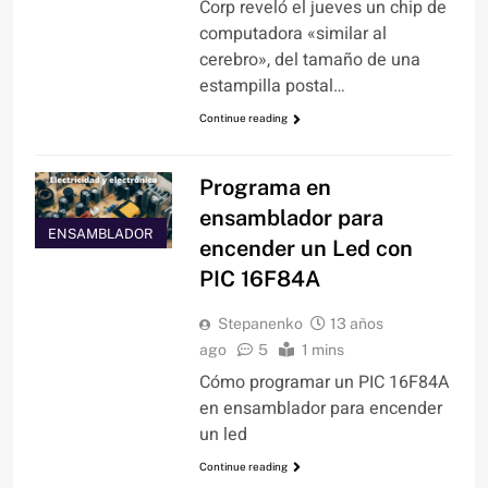
Corp reveló el jueves un chip de
computadora «similar al
cerebro», del tamaño de una
estampilla postal…
Continue reading
Programa en
ensamblador para
ENSAMBLADOR
encender un Led con
PIC 16F84A
Stepanenko
13 años
ago
5
1 mins
Cómo programar un PIC 16F84A
en ensamblador para encender
un led
Continue reading