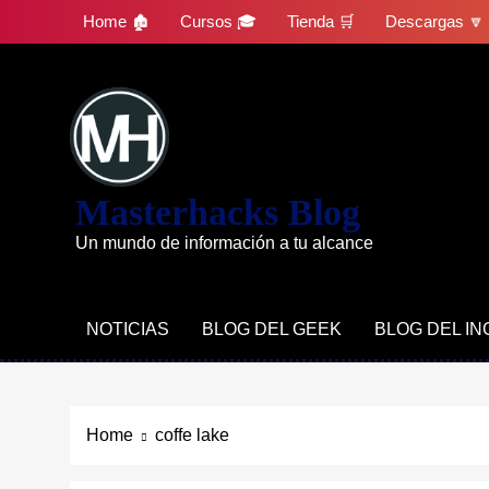
Skip
Home 🏚
Cursos 🎓
Tienda 🛒
Descargas 🔽
to
content
Masterhacks Blog
Un mundo de información a tu alcance
NOTICIAS
BLOG DEL GEEK
BLOG DEL I
Home
coffe lake