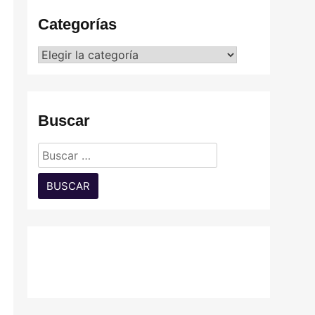
Categorías
Categorías
ar
res
Buscar
os
Buscar:
ción
que
 a 10